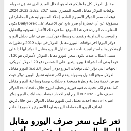
مقابل الدولار. كل ما عليكم فعله هو ادخال المبلغ الذي تشاؤن تحويله.
توقعات الدولار مقابل الجنيه المصري لسنة 2021، 2022، 2023، 2024.
توقعات سعر الدولار الاسبوع القادم. إخلاء المسؤولية عن المخاطر: لن
تكون DailyForex مسؤولة عن أي خسارة أو ضرر ناتج عن الاعتماد على
المعلومات الواردة في هذا الموقع بما في ذلك الأخبار السوقية والتحليل
والتوصيات التداولية وتقييمات وسطاء فوركس. تعرف على تحليل اليورو
دولار اليوم! اخر توقعات اليورو مقابل الدولار في نهاية 2020 و تطورات
أزمة كورونا و استراتيجية ناجحة في تداول اليورو مقابل الدولار لها لذا على
سبيل المثال، عندما يكون سعر اليورو مقابل الدولار الأميركي هو 1.20،
فهذا يعني أنه لشراء 1 يورو، يتعين على الشخص دفع 1.20 دولار أمريكي.
الجهات التي تؤثر على توقعات اليورو دولار. أسعار الفائدة: اليورو مقابل
الدولار. موقع التداول بسهولة يقدم لكم تغطية تحليل اليورو دولار حيث
نعرض خدمة مجانية ونظرة متوقعة و تحليلات يومية وساعية اليورو مقابل
الدولار eur/usd ، كما نقدم لكم تحديثات فنية فورية ولحظية للزوج خلال
اليوم اهم الاخبار توقعات وتحليلات اليورو دولار eur usd ، تعرف على
احدث تحليل فني لليورو مقابل الدولار ، من خلال فريق masarfx اهم
اهداف اليورو المخططة اليومية لهذا الاسبوع والاسبوع القادم
تعر على سعر صرف اليورو مقابل