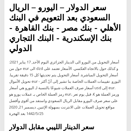
سعر الدولار – اليورو – الريال
السعودي بعد التعويم في البنك
الأهلي - بنك مصر - بنك القاهرة -
بنك الإسكندرية - البنك التجاري
الدولي
أسعار التحويل من اليورو الى الدينار الجزائري اليوم الأحد, 17 يناير 2021:
حول من eur الى dzd و كذلك حول بالاتجاه العكسي. الأسعار تعتمد على
أسعار التحويل المباشرة. أسعار التحويل يتم تحديثها كل 15 دقيقة تقريبا.
تحويل الأموال eur - اليورو. تقييمات العملات الخاصة بنا تشير إلى أنّ أكثر
أسعار صرف العملات شيوعًا بالنسبة لـ اليورو هي أسعار usd إلى eur.
رمز العملة الخاص بـ عملات يورو هو eur، ورمز العملة هو €. قبل يوم تعر
على سعر صرف اليورو مقابل الريال السعودي واستفد من أقوى وأفضل
مواقع تحويل العملات على الانترنت بسهولة الإثنين, ديسمبر 21, 2020
25‏‏/5‏‏/1442 بعد الهجرة
سعر الدينار الليبي مقابل الدولار