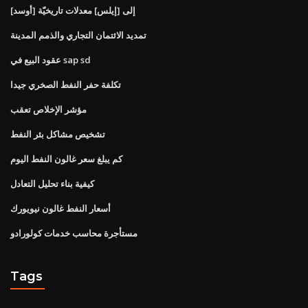
[أوسد] إلى [إيلس] معدلات تاريخيّة
تمديد الائتمان التجاري والذمم المدينة
عقود البيع في sap sd
تكلفة حفر النفط الصخري جيدا
مؤشر الإخلاص تعقب
تشخيص مشاكل بئر النفط
كم يبلغ سعر غالون النفط اليوم
كيفية بناء تحليل التعادل
أسعار النفط غالون نيويورك
مستأجرة محاسب خدمات كولورادو
Tags