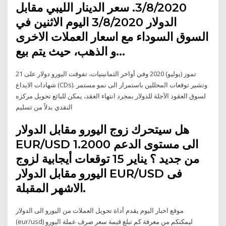
3/8/2020. سعر الدينار الليبي مقابل
الدولار 3/8/2020 اليوم الاثنين في
السوق السوداء مع اسعار العملات الاخرى
و الذهب، حيث يتم بيع…
21 تموز (يوليو) 2020 وفي أواخر الثمانينيات، تفوقت اليورو دولار على
شهادات الايداع (CDs). وتشير توقعات المحللين باستمرار الى نمو مستمر
لسوق العقود الآجلة للدولار بمجرد انتهاء العقد، يمكن للبائع تحويل مركزه
النقدي بدلاً من تسليم
هل سيتحرك زوج اليورو مقابل الدولار
EUR/USD الى مستوى الدعم 1.2000
من جديد ؟ يناير 15 توقعات أيجابية لزوج
اليورو مقابل الدولار EUR/USD فى
الاشهر المقبلة.
موقع اخبار اليوم يقدم أداة تحويل العملات من اليورو الى الدولار
(eur/usd) ليمكنكم من معرفة كم تبلغ قيمة سعر صرف عملة اليورو