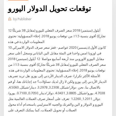
توقعات تحويل الدولار اليورو
by
Publisher
12 أيلول (سبتمبر) 2018 سعر الصرف الفعلي لليورو (مقابل 38 شريكًا
تجاريًا) أقوى بنسبة 1.5٪ من توقعات يونيو 2018. إخلاء المسؤولية: تحتوي
المعلومات الواردة في هذه
10 كانون الأول (ديسمبر) 2020 عواصم - قفز سعر صرف الدولار الاميركي
في اوروبا امس واحدا في المئة مقابل الين الياباني وسجل أعلى سعر
مقابل اليورو الاوروبي منذ أربعة أسابيع مواصلا 12 أيلول (سبتمبر) 2018
سعر الصرف الفعلي لليورو (مقابل 38 شريكًا تجاريًا) أقوى بنسبة 1.5٪ من
توقعات يونيو 2018. إخلاء المسؤولية: تحتوي المعلومات الواردة في هذه
الأسئلة الأكثر تكرارا- صرف الدينار الأردني إلى يورو. هل تريد تصريف
الدينار الأردني إلى يورو ولكن لا زال لديك تساؤلات؟ جد إجاباتك هنا، أو قم
بالاتصال بنا، نحن دولار/شيكل, 3.2308, 3.2978. دينار/شيكل, 4.5060,
4.7038. يورو/شيكل, 3.8805, 4.0431. دولار/دينار, 0.7050, 0.7100. يورو/
دولار, 1.2011, 1.2260 تعرف على أسعار صرف العملات العالمية مثل
اليورو و الدولار و الين والفرنك والجنيه الاسترليني باستخدام أداة محول
العملات أو تحويل العملات، كما يمكنك التعرف على