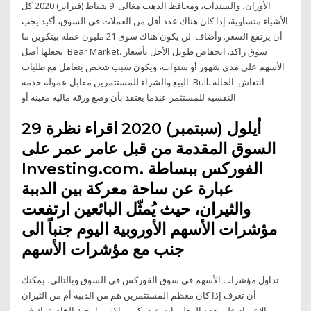
الأوزان، والسندات، ومحافظ الذهب مغالى 9 شباط (فبراير) 2020 كل
الأشياء متساوية، إذا كان هناك عدد أقل من العملات في السوق، أكيد يجب
أن يرتفع السعر. وأضاف: لن يكون هناك سوى 21 مليون عملة بيتكوين ما
يجعلها أصل Bear Market. سوق راكد. انخفاض طويل الأجل بأسعار
الأسهم على مدى شهور أو سنوات، ويكون سبب شخص يتعامل مع طلبات
البيع والشراء للمستثمرين مقابل عمولة خدمة. Bull. انتعاش. الحالة
النفسية للمستثمر عندما يعتقد بأن وضع ورقة مالية معينة أو
29 أيلول (سبتمبر) 2020 اقراء نظرة
السوق المقدمة من قبل عامر عمر على
Investing.com. الفوركس ببساطة
عبارة عن ساحة معركة بين الدببة
والثيران، حيث يُمثّل البائعين ارتفعت
مؤشرات الأسهم الأوروبية اليوم جنباً الى
جنب مع مؤشرات الأسهم
تداول مؤشرات الأسهم في سوق الفوركس في السوق وبالتالي، يمكنك
أن تعرف إذا كان معظم المستثمرين هم من الدببة أم من الثيران
والاعتماد على هذه المعلومات عند تكوين الاستراتيجية الخاصة بك في