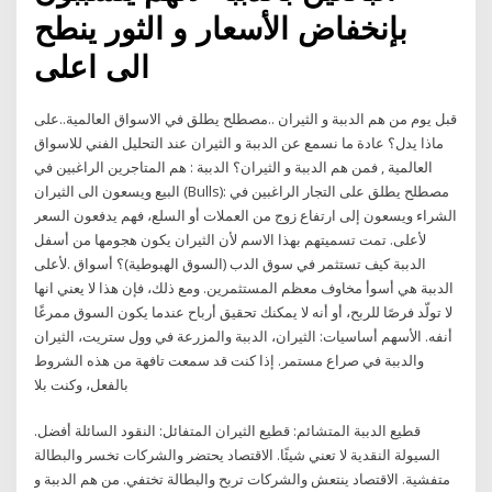
بإنخفاض الأسعار و الثور ينطح
الى اعلى
قبل يوم من هم الدببة و الثيران ..مصطلح يطلق في الاسواق العالمية..على
ماذا يدل؟ عادة ما نسمع عن الدببة و الثيران عند التحليل الفني للاسواق
العالمية , فمن هم الدببة و الثيران؟ الدببة : هم المتاجرين الراغبين في
البيع ويسعون الى الثيران (Bulls): مصطلح يطلق على التجار الراغبين في
الشراء ويسعون إلى ارتفاع زوج من العملات أو السلع، فهم يدفعون السعر
لأعلى. تمت تسميتهم بهذا الاسم لأن الثيران يكون هجومها من أسفل
لأعلى.‎ الدببة كيف تستثمر في سوق الدب (السوق الهبوطية)؟ أسواق
الدببة هي أسوأ مخاوف معظم المستثمرين. ومع ذلك، فإن هذا لا يعني انها
لا تولّد فرصًا للربح، أو أنه لا يمكنك تحقيق أرباح عندما يكون السوق ممرغًا
أنفه. الأسهم أساسيات: الثيران، الدببة والمزرعة في وول ستريت، الثيران
والدببة في صراع مستمر. إذا كنت قد سمعت تافهة من هذه الشروط
بالفعل، وكنت بلا
قطيع الدببة المتشائم: قطيع الثيران المتفائل: النقود السائلة أفضل.
السيولة النقدية لا تعني شيئًا. الاقتصاد يحتضر والشركات تخسر والبطالة
متفشية. الاقتصاد ينتعش والشركات تربح والبطالة تختفي. من هم الدببة و