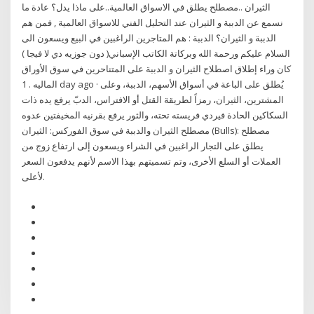
الثيران ..مصطلح يطلق في الاسواق العالمية..على ماذا يدل؟ عادة ما
نسمع عن الدببة و الثيران عند التحليل الفني للاسواق العالمية , فمن هم
الدببة و الثيران؟ الدببة : هم المتاجرين الراغبين في البيع ويسعون الى
السلام عليكم ورحمة الله وبركاتة الكاتب الإسباني( دون جوزيه دي لا فيجا )
كان وراء إطلاق اصطلاح الثيران و الدببة على المتناحرين في سوق الأوراق
الماليه . 1 day ago · يُطلق على الباعة في أسواق الأسهم، الدببة، وعلى
المشترين، الثيران، رمزاً لطريقة القتل أو الافتراس، الدبّ يرفع يده ذات
السكاكين الحادة فيردي فريسته تحته، والثور يرفع بقرنيه المخيفتين عدوه
مصطلح الثيران والدببة في سوق الفوركس: الثيران (Bulls): مصطلح
يطلق على التجار الراغبين في الشراء ويسعون إلى ارتفاع زوج من
العملات أو السلع الأخرى، وتم تسميتهم بهذا الاسم لأنهم يدفعون السعر
لأعلى.