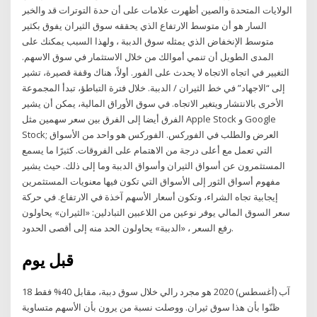
الولايات المتحدة والصين أظهرت علامات على أن حدة التوترات قد والخبر
السار هو أن متوسط الارتفاع الذي يحققه سوق الثيران يفوق بكثير
متوسط الإنخفاض الذي يمثله سوق الدببة ، ولهذا السبب يمكنك على
المدى الطويل أن تنمي أموالك من خلال الاستثمار في سوق الاسهم.
التغيير في اتجاه الاتجاه لا يحدث على الفور. أولاً، هناك وقفة قصيرة، تشير
إلى “الاجهاد” في خط الثيران / الدببة. خلال فترة التباطؤ، تبدأ المجموعة
الأخرى بالانتشار ويتغير الاتجاه. في سوق الأوراق المالية، يمكن أن يشير
الفرق أيضا إلى الفرق بين سعر سهمين مثل Apple Stock و Google
Stock; العرض والطلب في الفوركس. الفوركس هو واحد من الأسواق
التي تعمل مع أعلى درجة من الاهتمام على الفروقات. كثيرًا ما يسمع
المستثمرون عن أسواق الثيران وأسواق الدببة وما إلى ذلك. حيث يشير
مفهوم أسواق الثور إلى الأسواق التي تكون فيها معنويات المستثمرين
إيجابية تجاه الشراء، وتكون أسعار الأسهم آخذة في الارتفاع. في حركة
سعر السوق المالي يوفر نوعين من اللاعبين التبادلين: «الثيران» يحاولون
رفع السعر ، «الدببة» يحاولون الحد منه إلى أقصى الحدود.
قبل يوم
18 آب (أغسطس) 2020 هو مجرد رالي خلال سوق دببة، مقابل 40% فقط
ظنّوا بأن هذا سوق ثيران. ووصلت نسبة من يرون بأن الأسهم متساوية