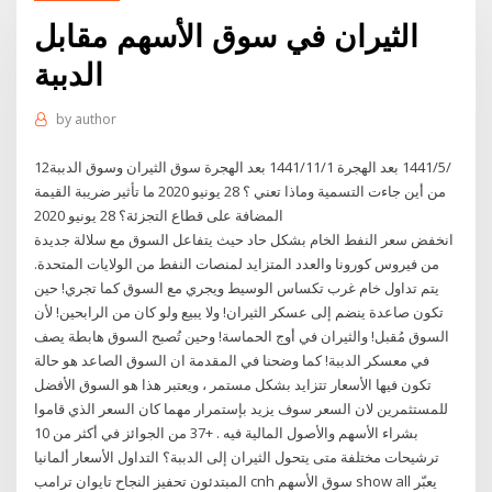
الثيران في سوق الأسهم مقابل
الدببة
by
author
12‏‏/5‏‏/1441 بعد الهجرة 1‏‏/11‏‏/1441 بعد الهجرة سوق الثيران وسوق الدببة
من أين جاءت التسمية وماذا تعني ؟ 28 يونيو 2020 ما تأثير ضريبة القيمة
المضافة على قطاع التجزئة؟ 28 يونيو 2020
انخفض سعر النفط الخام بشكل حاد حيث يتفاعل السوق مع سلالة جديدة
من فيروس كورونا والعدد المتزايد لمنصات النفط من الولايات المتحدة.
يتم تداول خام غرب تكساس الوسيط ويجري مع السوق كما تجري! حين
تكون صاعدة ينضم إلى عسكر الثيران! ولا يبيع ولو كان من الرابحين! لأن
السوق مُقبل! والثيران في أوج الحماسة! وحين تُصبح السوق هابطة يصف
في معسكر الدببة! كما وضحنا في المقدمة ان السوق الصاعد هو حالة
تكون فيها الأسعار تتزايد بشكل مستمر ، ويعتبر هذا هو السوق الأفضل
للمستثمرين لان السعر سوف يزيد بإستمرار مهما كان السعر الذي قاموا
بشراء الأسهم والأصول المالية فيه . +37 من الجوائز في أكثر من 10
ترشيحات مختلفة متى يتحول الثيران إلى الدببة؟ التداول الأسعار ألمانيا
المبتدئون تحفيز النجاح تايوان ترامب cnh سوق الأسهم show all يعبّر