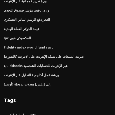
دورة تدريبية مجانية عبر الإنترنت
وارن بافيت مؤشر صندوق التحدي
العجز دفع الرسم البياني العسكري
قيمة الدولار العملة الهندية
Ipc المكسيكي هوي
Fidelity index world fund i acc
ضريبة المبيعات على شبكة الإنترنت على الانترنت كاليفورنيا
Quickbooks عبر الإنترنت للحسابات الشخصية
ورشة عمل أكاديمية التداول عبر الإنترنت
[أوسد] إلى [إيلس] معدلات تاريخيّة
Tags
موبيل النفط كورب sds