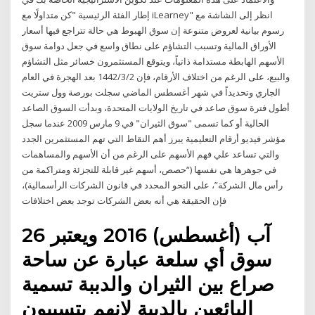
إطار الفئة الرئيسية "كن متداولًا مع iLearney" انظر إلى الشاشة مع
رسوم بيانية لعروض متنوعة إن سوق الهبوط هي حالة تتراجع فيها أسعار
الأوراق المالية وتسبب التشاؤم على نطاق واسع في جعل دوامة سوق
الأسهم الهابطة مستدامة ذاتياً، ويتوقع المستثمرون خسائر مثل التشاؤم
والبيع، على الرغم من اختلاف الأرقام، فإن 2‏‏/3‏‏/1442 بعد الهجرة في العام
الجاري وتحديداً في شهر أغسطس الماضي سجلت بورصة وول ستريت
أطول فترة سوق صاعد في تاريخ الولايات المتحدة، وبدأت السوق الصاعد
الحالية أو كما تسمى "سوق الثيران" في 9 مارس 2009 عندما سجل
مؤشر فيديو أرقام التعليمية يبرز أهم النقاط التي تهم المستثمرين الجدد
والتي تساعد علي فهم الأسهم على الرغم من أن الأسهم والمساهمات
في جوهرها هي نفسها (“حصص، أسهم غير قابلة للتجزئة ومتراكمة من
رأس مال الشركة”، على النحو المحدد في قانون الشركات الرأسمالية)،
فإن الحقيقة هي أنه بعض الشركات توجد بعض اختلافات
26 آب (أغسطس) 2016 ويعتبر
سوق أي سلعة عبارة عن ساحة
صراع بين الثيران والدببة تسمية
البائعين بالدببة لانهم يتسببون