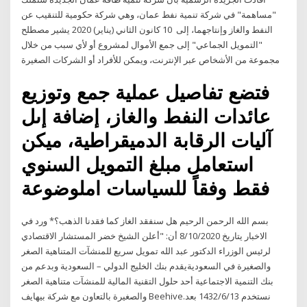
"مساهمة" في شركة تنمية نفط عمان، وهي شركة حكومية للتنقيب عن
النفط والغاز وإنتاجهما، إلى 10 كانون الثاني (يناير) 2020 يشير مصطلح
"التمويل الجماعي" إلى جمع الأموال لمشروع أو لأي سبب من خلال
مجموعة من الأشخاص عبر الإنترنت، ويمكن للأفراد أو الشركات الصغيرة
فتضع تفاصيل عملية جمع وتوزيع
عائدات النفط والغاز، إضافة إىل
آليات الرقابة الدميقراطية، ميكن
استعامل مبلغ التمويل السنوي
فقط وفقاً للسياسات املوضوعة
بسم الله الرحمن الرحيم هل سنفقد الغاز كما فقدنا الذهب؟* ورد في
الاخبار يتاريخ 8/10/2020 أن: "أعلن الشيخ خضر المستشار الاقتصادي
لرئيس الوزراء الدكتور عبد الله تمويل سريع للمنشآت المتناهية الصغر
والصغيرة في السعوديةيقدم بنك الخليج الدولي – السعودية وبدعم من
بنك التنمية الاجتماعية أحد حلول التقنية المالية للمنشآت متناهية الصغر
والصغيرة بالتعاون مع شركة بيهايف Beehive.نستخدم 13‏‏/6‏‏/1432 بعد