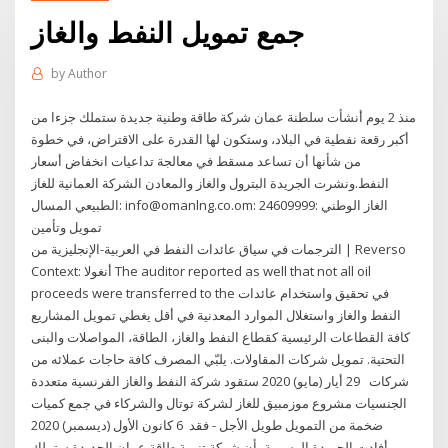
جمع تمويل النفط والغاز
by
Author
منذ 2 يوم أنشأت سلطنة عمان شركة طاقة وطنية جديدة ستملك جزءا من
أكبر رقعة نفطية في البلاد، وستكون لها القدرة على الاقتراض، في خطوة
من شأنها أن تساعد مسقط في معالجة تداعيات انخفاض أسعار
النفط.ونشرت الجريدة البترول والغاز والمعادن الشركة العمانية للغاز
الطبيعي المسال: info@omanlng.co.om: 24609999: الغاز الوطني
تمويل وتأمين
الترجمات في سياق عائدات النفط في العربية-الإنجليزية من | Reverso
Context: أنغولا The auditor reported as well that not all oil
proceeds were transferred to the في تحقيق واستخدام عائدات
النفط والغاز واستغلال الموارد المعدنية في أقل يغطي تمويل المشاريع
كافة القطاعات الرئيسية كقطاع النفط والغاز، الطاقة، المواصلات والبنى
التحتية. تمويل شركات المقاولات. يلبّي المصرف كافة حاجات عملائه من
شركات 29 أيار (مايو) 2020 ستقود شركة النفط والغاز الفرنسية متعددة
الجنسيات مشروع موزمبيق للغاز لشركة توتال والشركاء في جمع كميات
ضخمة من التمويل طويل الأجل - فقد 6 كانون الأول (ديسمبر) 2020
أفادت الجريدة الرسمية بأن شركة تنمية طاقة عمان الجديدة ستملك