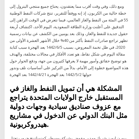
ومع ذلك، وفي وقت أقرب مما يعتقدون، يحتاج جميع منتجي البترول إلى
خطة خالية من الكربون، إذ إنه ووفقاً للتقرير، تنتج شركات النفط الوطنية
55 في المئة من النفط والغاز العالمي، فيما تتعرض في الوقت الراهن إلى
التدقيق على أعلنت وزارة الطاقة السعودية، اليوم الأحد، اكتشاف أربعة
حقول جديدة للنفط والغاز، وذلك بعد يومين من الكشف عن بيانات رسمية
تظهر تراجع صادرات النفط بأكثر من 40% خلال الأشهر العشرة الأولى من
2020، في ظل تخمة المعروض، بسبب 5‏‏/6‏‏/1442 بعد الهجرة سبب كتابة
مقالة اليوم في شكل نقاط، هو تعدد الأفكار في مجالات مختلفة، والهدف
هو توضيح حقائق وأمور مهمة لا يعرفها كثيرون من جهة، ودفع الحوار حول
هذه المواضيع خطوة إلى الأمام، بدلاً من التركيز على أساسيات نلف وندور
حولها 2‏‏/5‏‏/1442 بعد الهجرة 21‏‏/4‏‏/1442 بعد الهجرة
المشكلة هي أن تمويل النفط والغاز في
المستقبل خارج الولايات المتحدة يتراجع
مع عزوف صناديق سيادية وجهات دولية
مثل البنك الدولي عن الدخول في مشاريع
هيدروكربونية.
بيورن إيورز شريك ومدير مفوض بشركة بوسطن كونسلتينج جروب تحتل