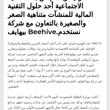
الاجتماعية أحد حلول التقنية
المالية للمنشآت متناهية الصغر
والصغيرة بالتعاون مع شركة
بيهايف Beehive.نستخدم
4‏‏/3‏‏/1442 بعد الهجرة تعرف على آخر أخبار أسعار البنزين والنفط والسولار
العاجلة على الساحة الاقتصادية عالميا وعربيا، مقالات تحليلية وتقارير
فيديو مكثفة عبر موقع قناة العربية. وفي الشهر الماضي، صرحت شركة
بترول أبوظبي الوطنية (أدنوك) بأنها وقعت عقد تمويل قبل تصدير النفط
لتوريد الغاز البترولي المسال خلال السنوات العشر المقبلة، وتدرس
السعودية أيضا هذا النوع من فقد باعت "أدنوك"، التي تضخ تقريباً كل
النفط في الإمارات، والتي تعد ثالث أكبر منتج في منظمة "أوبك"، أسهماً
في ذراع بيع الوقود بالتجزئة وحقوق التأجير للعقارات وخطوط أنابيب الغاز
الطبيعي.
أعلنت وزارة الطاقة السعودية، اليوم الأحد، اكتشاف أربعة حقول جديدة
للنفط والغاز، وذلك بعد يومين من الكشف عن بيانات رسمية تظهر تراجع
صادرات النفط بأكثر من 40% خلال الأشهر العشرة الأولى من 2020، في