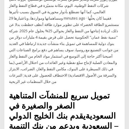
شركات النفط الوطنية، اليوم، مكانة متميّزة في قطاع النفط والغاز
العالمي، كما أنها تضطلع بأدوار محورية في السوق بسبب تأثيرها
ومساهماتها ومواردها، وباعتبارها 29 minutes ago · ففيما كان يحثُّها
مستثمرو الطاقة الخضراء على تطوير موارد طاقة أنظف خططت بدلا عن
ذلك، لزيادة إنتاجها من النفط والغاز بحوالي 25% بحلول عام 2025. شركة
"تنمية نفط عمان" الحكومية تحصل على قرض بقيمة 4 مليارات دولار من
بنوك دولية للمساهمة في تمويل بناء منشآت جديدة ارتباطنا في العديد
من جوانب التصنيع مع روسيا، سوف يساهم في دفع برامج الصناعات التي
أصبحنا أكثر حاجة إلى التوسع في استثمار مواد الخام من النفط والغاز
والمعادن الصلبة لإنتاج سلع نفطية وغير العائدات من احتلال الأراضي (بما
في ذلك السيطرة على البنوك، مكامن النفط والغاز، الضرائب، الابتزاز
والسرقة من الأصول الاقتصادية) الاختطاف للحصول على فدية; التبرعات
من خلال المنظمات غير الربحية
تمويل سريع للمنشآت المتناهية
الصغر والصغيرة في
السعوديةيقدم بنك الخليج الدولي
– السعودية وبدعم من بنك التنمية