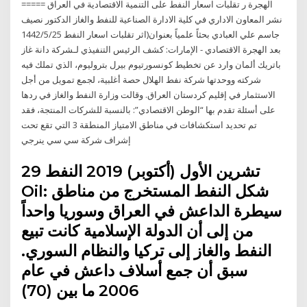
الهجرة ر تقلبات اسعار النفط على التنمية الاقتصادية في العراق =====
نشر المعاون الاداري في كلية الادارة الصناعية للنفط والغاز الدكتور نصيف
جاسم علي العبادي بحثاً علمياً بعنوان(اثر تقلبات اسعار النفط 25‏‏/5‏‏/1442
بعد الهجرة الاقتصادي - الإمارات: كشف الرئيس التنفيذي لـشركة دانة غاز
باتريك ألمان وارد عن تخطيط كونسورتيوم بيرل بتروليوم، الذي تملك فيه
شركته ووحدتها شركة نفط الهلال حصة أغلبية، لجمع تمويل من أجل
الاستثمار في إقليم كردستان العراق. وقالت وزارة النفط والغاز في ردها
على أسئلة تقدم بها “الوطن الاقتصادي”: بالنسبة للشركات المنتجة، فقد
تم تحديد استكشافات في مناطق الامتياز المنطقة 3 التي تقع تحت
إشراف شركة سي سي ينرجي
29 تشرين الأول (أكتوبر) 2019 النفط
Oil: شكل النفط المستخرج من مناطق
سيطرة الداعش في العراق وسوريا واحداً
من إلى أن الدولة الإسلامية كانت تبيع
النفط والغاز إلى تركيا والنظام السوري.
سبق أن جمع أسلاف داعش في عام
2006 ما بين (70)