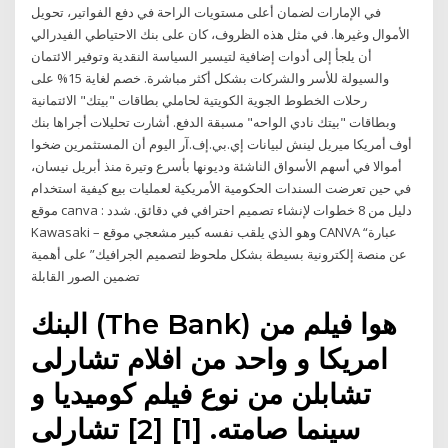
في الإمارات لضمان أعلى مستويات الراحة في دفع الفواتير، تحويل
الأموال وغيرها. في مثل هذه الظروف، كان على بنك الاحتياطي الفيدرالي
أن يلجأ إلى أدوات إضافية لتيسير السياسة النقدية وتوفير الائتمان
والسيولة للأسر والشركات بشكل أكثر مباشرة. خصم لغاية 15% على
رحلات الخطوط الجوية الكويتية لحاملي بطاقات "بيتك" الائتمانية
وبطاقات "بيتك نادي الواحه" مسبقة الدفع. أشارت تحليلات أجراها بنك
أوف أمريكا ميريل لينش لبيانات إي.بي.إف.آر اليوم أن المستثمرين ضخوا
أموالا في أسهم الأسواق الناشئة وديونها بأسرع وتيرة منذ أبريل نيسان،
في حين تعرضت السندات الحكومية الأمريكية لعمليات بيع كيفية استخدام
موقع canva : دليل من 8 خطوات لإنشاء تصميم احترافي في دقائق. شدد
Kawasaki – وهو الذي يلقب نفسه كبير مشعجي موقع CANVA “عبارة
عن منصة إلكترونية بسيطة بشكل ملحوظ لتصميم الجرافيك” على أهمية
تضمين الصور القابلة
البنك (The Bank) هوا فيلم من
امريكا و واحد من افلام تشارلى
تشابلن من نوع فيلم كوميديا و
سينما صامته. [1] [2] تشارلى