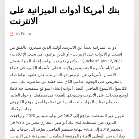
بنك أمريكا أدوات الميزانية على
الانترنت
by
Editor
أدوات الميزانية بعيداً عن الانترنت. أولئك الذين يشعرون بالقلق من
استخدام الأدوات على الإنترنت - أو الذين يرغبون في تجنب الإعلانات -
يمكنهم دفع ثمن برامج إعداد الميزانية مثل "Quicken". Jan 12, 2021 ·
في الأيام الأخيرة المتبقية من ولايته، تتخلى الأسماء الكبيرة في قطاع
الأعمال الأمريكي عن الرئيس دونالد ترمب، على خلفية اتهامات له
بالتحريض على الهجوم الدامي الذي شنه حشد من مناصريه على مبنى
الكابيتول الأسبوع الماضي. أفضل أدوات إنشاء المواقع ستمنحك حلا كاملا
لوضع منتجاتك على الانترنت وتسويقها للعملاء في منطقتك او حول العالم.
يجب أن تمتلك المزايا والخصائص التي تحتاجها لعمل موقع الكتروني
جذاب، وكذلك
الديون غير المنتظمة تتراجع إلى 6.2% في نهاية سبتمبر 2020. وتراجعت
الديون غير المنتظمة لدى بنك أبو ظبي التجاري مصر من 8.3% في
ديسمبر 2019 إلى 6.2% بنهاية سبتمبر الماضي. تعرّف إلى خدمات بنك
الإمارات دبي الوطني الآمنة والموثوقة للتعاملات المصرفية على الإنترنت