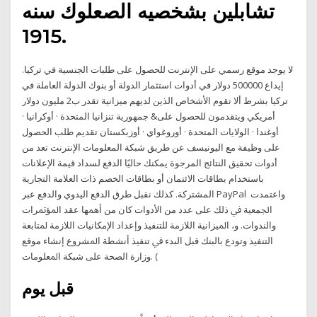
تشابلين بشخصيه الصعلوك سنه
1915.
لا يوجد موقع رسمي على الإنترنت للحصول على طلبات الجنسية في تركيا.
إيداع 500000 دولار في أدوات استثمار الدولة أو بنوك الدولة العاملة في
تركيا بشرط ألا تقوم الأشخاص الذين لديهم ميزانية تقدر ب2 مليون دولار
أمريكي ويتقدمون للحصول على& جمهورية تنزانيا المتحدة · أوكرانيا ·
أوغندا · الولايات المتحدة · أوروغواي · أوزبكستان تقديم طلب الحصول
على وظيفة مع اليونيسف عن طريق شبكة المعلومات الإنترنت تعد من
أدوات تحقيق النتائج المرجوة يمكنك حاليًا الدفع لسداد قيمة الإعلانات
باستخدام بطاقات الائتمان أو بطاقات الخصم ذات العلامة التجارية
المشتركة. كذلك نقبل طرق الدفع اليدوي والدفع عبر PayPal ﻭﺍﻋﺘﻤﺪﺕ
ﺍﳉﻤﻌﻴﺔ ﰲ ﺫﻟﻚ ﻋﻠﻰ ﻋﺪﺩ ﻣﻦ ﺍﻷﺩﻭﺍﺕ ﻛﺎﻥ ﻣﻦ ﺃﳘﻬﺎ ﻋﻘﺪ ﺍﳌﺆﲤﺮﺍﺕ
ﻭﺍﻟﻨﺪﻭﺍﺕ. ﻭ، ﺍﳌﻴﺰﺍﻧﻴﺔ ﺍﻟﻼﺯﻣﺔ ﻟﻠﺘﻨﻔﻴﺬ ﻭﺇﻋﺪﺍﺩ ﺍﻹﻣﻜﺎﻧﻴﺎﺕ ﺍﻟﻼﺯﻣﺔ ﳌﺘﺎﺑﻌﺔ
ﺍﻟﺘﻨﻔﻴﺬ ﻭﺗﻮﺩﻉ ﺑﺎﻟﺒﻨﻚ ﻗﺒﻞ ﺍﻟﺒﺪﺀ ﰲ ﺗﻨﻔﻴﺬ ﺃﻧﺸﻄﺔ ﺍﳌﺸﺮﻭﻉ ﺇﻧﺸﺎﺀ ﻣﻮﻗﻊ
ﻭﺯﺍﺭﺓ ﺍﻟﺼﺤﺔ ﻋﻠﻰ ﺷﺒﻜﺔ ﺍﳌﻌﻠﻮﻣﺎﺕ. (
قبل يوم