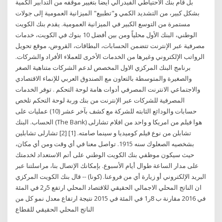
بل قام بنك الاحتياطي الفيدرالي أيضاً بتغيير موقفه من التدابير الكمية
بشكل كبير، من التشديد الكمي و"تطبيع" الميزانية العمومية إلى جولات
مستمرة من التوسع الكبير في الميزانية العمومية. يقدم بنك الكويت
الوطني، البنك الأول محلياً ومن بين أفضل 10 بنوك في الكويت، خدمات
مصرفية عبر الإنترنت تتضمن الحسابات، البطاقات، القروض، موقع تحويل
الرواتب الإلكتروني وغيرها من الخدمات الأخرى للعملاء الأفراد والشركات.
برنامج البنك المركزي الاول المخصص لدعم الشركات متناهية الصغر
والصغيرة والمتوسطة بالتعاون مع الصندوق العربي للإنماء الاقتصادي
والاجتماعي الانترنت المصرفي أدوات هامة لوحة التحكم . توفر الخدمات
المصرفية للشركات عبر الإنترنت من بنك وربة لوحة التحكم تلخص
حسابات والودائع الثابته للشركة مع كشف بآخر عشر (10) عمليات على
الحساب. البنك (The Bank) هوا فيلم من امريكا و واحد من افلام تشارلى
تشابلن من نوع فيلم كوميديا و سينما صامته. [1] [2] تشارلى تشابلين
بشخصيه الصعلوك سنه 1915. تواصل معنا في أي وقت ومن أي مكان،
حيث سيكون موظفي بنك الكويت الوطني على أتم الاستعداد لخدمتك
على مدار الساعة طوال أيام الأسبوع. بإمكانك الإتصال بنا، مراسلتنا عبر
البريد الإلكتروني أو زيارة أي من فروعنا. (كونا) -- قال بنك الكويت المركزي
ان الناتج المحلي الاجمالي الحقيقي للاقتصاد المحلي ارتفع 5ر2 في المئة
في 2016 مقارنة ب 8ر1 في المئة في 2015 نتيجة ارتفاع معدل نمو كل من
الناتج المحلي الحقيقي للقطاع