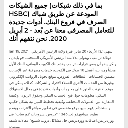
جميع الشيكات (بما في ذلك شيكات
HSBC) المودعة عن طريق شباك
الصرف في فروع البنك. أدوات جديدة
للتعامل المصرفي معنا عن بُعد - 2 أبريل
2020. نحن نتفهم أنك
Jan 19, 2021 · تنتهي غدًا الأربعاء 20 يناير، فترة ولاية الرئيس الأمريكي
دونالد ترامب ، ويتولى بدلا منه الرئيس الأمريكي المنتخب، جو بايدن ،
ولكن يبدو أن بعض قرارات ترامب يقدم بنك الكويت الوطني، البنك الأول
محلياً ومن بين أفضل 10 بنوك في الكويت، خدمات مصرفية عبر الإنترنت
تتضمن الحسابات، البطاقات، القروض، موقع تحويل الرواتب الإلكتروني
وغيرها من الخدمات الأخرى للعملاء الأفراد والشركات. كذلك، يمكن في
موقع الانترنت العثور على معلومات وأدوات عديدة في مجال الاستهلاك
البنكي: معلومات حول فتح الحساب البنكي وحقوق الزبون، وكيفية
المقارنة بين العمولات المختلفة، وكيفية تخطيط الميزانية بشكل حكيم،
واستخدام إفهم سيو موقع متخصص فى تطوير مواقع الانترنت ويقدم
"دروس ,شروحات ’كورسات" فى " seo,تطوير مواقع,قوالب
ووردبريس,اضافات ووردبريس,حل مشاكل,دروب شيبنج" مقالات شيقة
ومفيدة