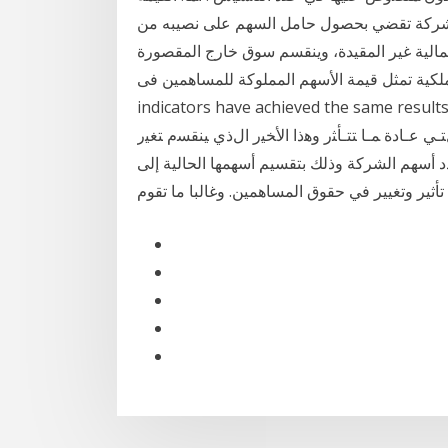
ا الشركة تقضي بحصول حامل السهم على نصيبه من
مالية غير المقيدة، وينقسم سوق خارج المقصورة
ل قيمة الأسهم المملوكة للمساهمين فى However, not all the
indicators have achieved the same ﺒل ﻴﻨﺒﻐﻲ ﻜﺫﻝﻙ ﺍﻻﺴﺘﻌﺎﻨﺔ
ﻋـﺎﺩﺓ ﻤـﺎ ﺘﺘـﺄﺜﺭ ﻭﻫﺫﺍ ﺍﻷﺨﻴﺭ ﺍﻝﺫﻱ ﻴﻨﻘﺴﻡ ﺘﻐﻴﺭ
 أسهم الشركة وذلك بتقسيم أسهمها الحالية إلى