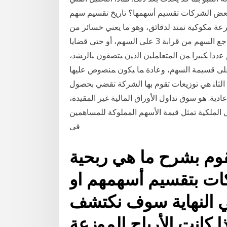
لشركات تقسيم أسهمها؟ تاريخ تقسيم سهم Apple; استفد من التقسيم — الفرصة 8 كانون
في القيمة بسرعة مكوكية تمتد لدقائق، وهو ما يعني خسائر من
قيمتها السوقية، ناهيك عن خسائر المتداولين عندما تراجع السهم من قرابة 3 على السهم، أو حتى قضايا
ﻋﺩﺩﺍ ﻜﺒﻴﺭﺍ ﻤﻥ ﺍﻟﻤﺘﻌﺎﻤﻠﻴﻥ ﺍﻟﺫﻴﻥ ﻴﺘﺼﻔﻭﻥ ﺒﺎﻟﺭﺸﺩ،
ﻋﻠﻰ ﻗﺴﻴﻤﺔ ﺍﻟﺴﻬﻡ، ﻭﻋﺎﺩﺓ ﻤﺎ ﻴﻜﻭﻥ ﻤﻨﺼﻭﺹ ﻋﻠﻴﻬﺎ
 ﺍﻟﺜﺎﻨ هي توزيعات تقوم بها الشركة تقضي بحصول
ة. هو سوق تداول الأوراق المالية غير المقيدة،
لملكية تمثل قيمة الأسهم المملوكة للمساهمين
فى
وم بشرح ما هي ربحية
كات بتقسيم أسهمهم او
في النهاية سوف نكتشف
ذا كانت الأرباح الموزعة