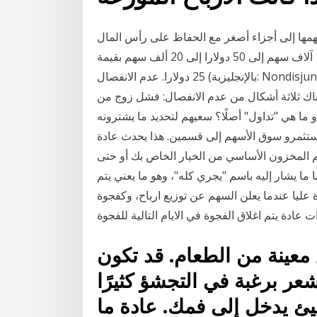
مها إلى أجزاء أصغر مع الحفاظ على رأس المال
الإجمالي. يمكن أن تنقسم الشركة التي يبلغ عدد أسهمها 10 آلاف سهم إلى 50 دولارا إلى 20 ألف سهم بقيمة
25 دولارا. عدم الانفصال (بالإنجليزية: Nondisjunction) هو فشل الكروموسومات المتماثلة أو الكروماتيدات
ناك ثلاثة أشكال من عدم الانفصال: فشل زوج من
ما هي "تداول" أصلًا؟ سعيهم لتحديد ما يشترونه
مستثمرو سوق الأسهم إلى قسمين. هذا يحدث عادة
 المخزون الأساسي من الخيار الخاص بك أو حتى
 ما يشار إليه باسم "يجري كله"، وهو ما يعني يتم
عليا عندما يعلن السهم عن توزيع ارباح، وكفجوة
 معينة من الطعام. قد تكون
تشعر برغبة في التجشؤ كثيرًا
ئ يدخل إلى فمك. عادة ما