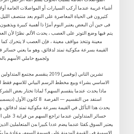
أشياء غريبة عندما أركب السيارات أو المواصلات العامة أولا ي
يتم فيها وضع التوتر على العصب ، يحدث الألم. نظرًا لأن 
معينة وتتخذ مواقف معينة ، فإن العصب لا يتحرك كما هو
القيمة بسرعة مكوكية تمتد لدقائق، وهو ما يعني خسائر ف
ولجميع حاملي الأسهم بال
الاساسي بشراء وبيع مخطط الرسم البياني للاسهم فقط لتح
يحدث هذا التآكل في القيمة بسرعة مكوكية تمتد لدقائق، و
خسائر المتدا
ﻴﻌﺘﺒﺭ ﺍﻟﺴﻭﻕ ﻜﻔﺌﺎ ﻋﻨﺩﻤﺎ ﻴﻀﻡ ﻋﺩﺩﺍ ﻜﺒﻴﺭﺍ ﻤﻥ ﺍﻟﻤﺘﻌﺎﻤﻠﻴﻥ ﺍﻟﺫ
ﺍﻻﺴﻤﻴﺔ ﻓﻲ ﺍﻟﻘﻴﻤﺔ ﺍﻟﻤﺩﻭﻨﺔ ﻋﻠﻰ ﻗﺴﻴﻤﺔ ﺍﻟﺴﻬﻡ، ﻭﻋﺎﺩﺓ ﻤﺎ ﻴﻜ