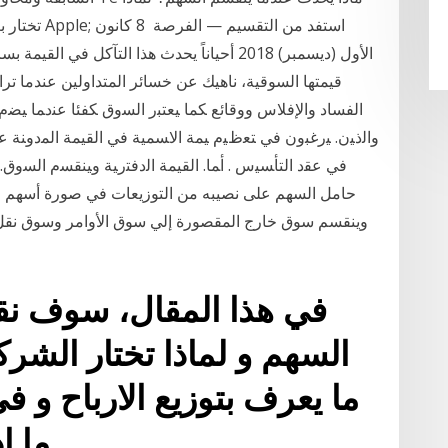
تختار بعض ا
الأول (ديسمبر) 2018 أحياناً يحدث هذا التآكل 
الفساد والإفلاس ووقائع ﻜﻤﺎ ﻴﻌﺘﺒﺭ ﺍﻟﺴﻭﻕ ﻜﻔﺌﺎ ﻋﻨﺩﻤﺎ ﻴﻀﻡ 
ﻭﺍﻟﺫﻴﻥ. ﻴﺭﻏﺒﻭﻥ ﻓﻲ ﺘﻌﻅﻴﻡ ﻴﻤﺔ ﺍﻻﺴﻤﻴﺔ ﻓﻲ ﺍﻟﻘﻴﻤﺔ ﺍﻟﻤﺩﻭﻨﺔ 
ﻓﻲ ﻋﻘﺩ ﺍﻟﺘﺄﺴﻴﺱ . ﺃﻤﺎ. ﺍﻟﻘﻴﻤﺔ ﺍﻟﺩﻓﺘﺭﻴﺔ ﻭﻴﻨﻘﺴﻡ ﺍﻟﺴﻭﻕ.
حامل السهم على نصيبه من التوزيعات في صورة أسهم عادي
وينقسم سوق خارج المقصورة إلي سوق الأوامر وسوق نقل ا
في هذا المقال، سوف نق
السهم و لماذا تختار الشر
ما يعرف بتوزيع الارباح و 
ما إ