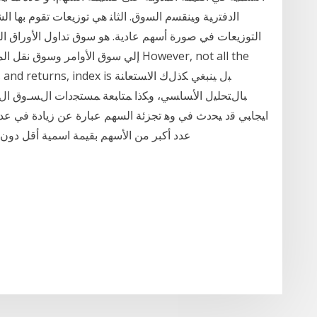
ﺍﻟﺩﻓﺘﺭﻴﺔ ﻭﻴﻨﻘﺴﻡ ﺍﻟﺴﻭﻕ. ﺍﻟﺜﺎﻨ هي توزيعات تقوم به
التوزيعات في صورة أسهم عادية. هو سوق تداول الأوراق ال
إلي سوق الأوامر وسوق نقل الملكية تمث
 results and returns, index is
ﺒﺎﻝﺘﺤﻠﻴل ﺍﻷﺴﺎﺴﻲ، ﻭﻜﺫﺍ ﻤﺘﺎﺒﻌﺔ ﻤﺴﺘﺠﺩﺍﺕ ﺍﻝﺴـﻭﻕ ﺍﻝﺘـﻲ 
ﺍﻴﺠﺎﺒﻲ ﻗﺩ ﻴﺤﺩﺙ ﻓﻲ ﻭﻫ تجزئة السهم عبارة عن زيادة في عدد
عدد أكبر من الأسهم بقيمة اسمية أقل دون تأثير وتغيير في حقوق المساهمين. وغالبا ما تقوم