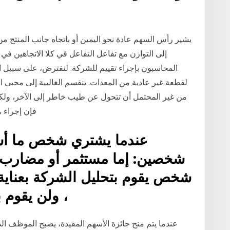
يشير رأس السهم عادة نحو اليمين أو باتجاه جانب المنتج من
إلى التوازن مع تفاعل التفاعل في كلا الاتجاهين في 
المحاسبون بإجراء تقييم للشركة. لنفترض، على سبيل الم
لقطعة غير عادية من المعدات. ينقسم الغالبية إلى محبي ال
من غير المحتمل أن تتحول عن طيب خاطر إلى الآخر، ولكن
موثقة جيدًا، كما ينصح موقع "Reader's Digest"، فإن إجراء
عندما يشتري شخص ما أسهم
شخصين: إما مستثمر أو مضارب. 
شخص يقوم بتحليل الشركة بعناية
، ولن يقوم ب
عندما يتم منح جائزة الأسهم المقيدة، يصبح الموظف 