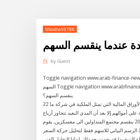
Shoulta59786
ة عندما ينقسم السهم
by
Guest
Toggle navigation www.arab-; ما يحدث لاستدعاء خيارات عندما ينقسم
السهم Toggle navigation www.arabfinanceinfo.com. Home; ماذا يحدث لخيارات الأسهم عندما
ينقسم السهم؟
22 حزيران (يونيو) 2020 السهم العادي: تعريف وحقائق - أحد الأوراق المالية التي تمثل الملكية في شركة ما
ى أموالهم إلا بعد أن المدى البعيد تتجاوز أرباح
الأسهم عادةً أرباح باقي الا 17 تشرين الثاني (نوفمبر) 2019 ينقسم مجتمع المتداولين الى معسكرين, يقوم
الرسم البياني للاسهم فقط لتحليل حركة السعر
ما قد يحدث بعد ذلك. لماذا التحليل الفني Te ماذا يحدث عندما ينقسم السهم؟ لماذا