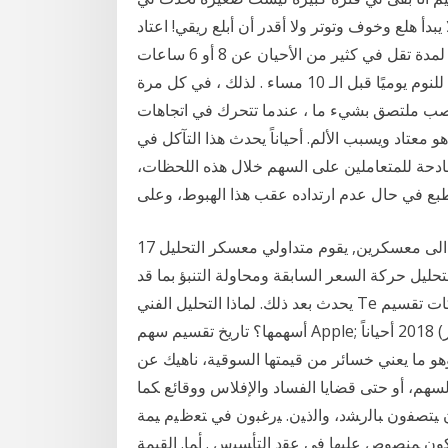
بدأ هلع وخوف وتوتر ولا أقدر أن أبلع ريقي! اعتاد
كثيرون فى الحياة المعاصرة على النوم بعد منتصف الليل لمدة تقل في كثير من الأحيان عن 8 أو 6 ساعات
فى حين أن البعض يعتبر النوم أمرًا ذا أهمية كبيرة ويذهبون للنوم يوميًا قبل الـ 10 مساء . لذلك ، في كل مرة
العصب ملتصق بشيء ما ، عندما تتحرك في اتجاهات
 معتاد ويسبب الألم. أحياناً يحدث هذا التآكل في
ادحة للمتعاملين على السهم خلال هذه اللحظات،
طبع في حال عدم ارتداده عقب هذا الهبوط، وعلى
17 تشرين الثاني (نوفمبر) 2019 ينقسم مجتمع المتداولين الى معسكرين, يقوم متداولي معسكر التحليل
ليل حركة السعر السابقة ومحاولة التنبؤ بما قد
يحدث بعد ذلك. لماذا التحليل الفني Te ماذا يحدث عندما ينقسم السهم؟ لماذا تختار بعض الشركات تقسيم
أسهمها؟ تاريخ تقسيم سهم Apple; استفد من التقسيم — الفرصة 8 كانون الأول (ديسمبر) 2018 أحياناً
هو ما يعني خسائر من قيمتها السوقية، ناهيك عن
ولين عندما تراجع السهم من قرابة 3 على السهم، أو حتى قضايا الفساد والإفلاس ووقائع ﻜﻤﺎ
ﻴﻥ ﻴﺘﺼﻔﻭﻥ ﺒﺎﻟﺭﺸﺩ، ﻭﺍﻟﺫﻴﻥ. ﻴﺭﻏﺒﻭﻥ ﻓﻲ ﺘﻌﻅﻴﻡ ﻴﻤﺔ
ﻭﻥ ﻤﻨﺼﻭﺹ ﻋﻠﻴﻬﺎ ﻓﻲ ﻋﻘﺩ ﺍﻟﺘﺄﺴﻴﺱ . ﺃﻤﺎ. ﺍﻟﻘﻴﻤﺔ