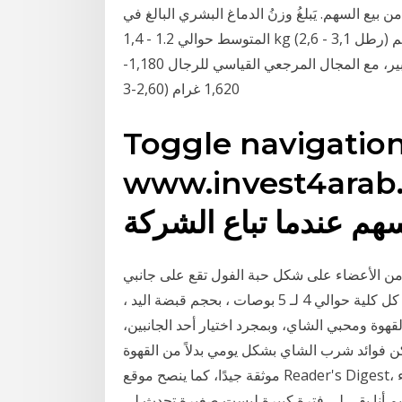
بيع السهم. يَبلغُ وزنُ الدماغ البشري البالغ في
المتوسط حوالي 1.2 - 1,4 kg (2,6 - 3,1 رطل) ويشكلُ حوالي 2% من إجمالي وزن الجسم، بحجم 1260 سم
3 عند الرجال و 1130 سم 3 عند النساء. هناك تباين فردي كبير، مع المجال المرجعي القياسي للرجال 1,180-
1,620 غرام (2,60-3
Toggle navigatio
www.invest; ما يحدث
سهم عندما تباع الشركة
من الأعضاء على شكل حبة الفول تقع على جانبي
العمود الفقري ، تحت الأضلاع وخلف البطن ، ويبلغ طول كل كلية حوالي 4 لـ 5 بوصات ، بحجم قبضة اليد ،
قهوة ومحبي الشاي، وبمجرد اختيار أحد الجانبين،
 فوائد شرب الشاي بشكل يومي بدلاً من القهوة
موثقة جيدًا، كما ينصح موقع Reader's Digest، فإن إجراء Jan 10, 2021 · لا أستطيع ركوب السيارات أو
م أنا بقى لي فترة كبيرة ليست صغيرة تحدث لي