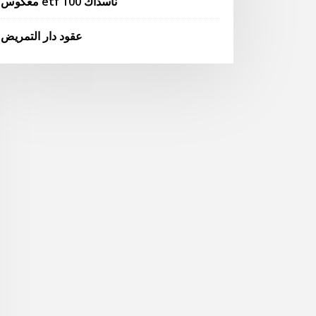
معكوس etf ناسداك 100
عقود دار التمريض