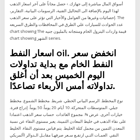
أسواق المال مباشرة إلى جهازك. › حصل مجاناً على آخر اسعار الذهب
لهذا اليوم بالإضافة الى التحاليل الفنية، الرسومات البيانية، التقارير،
إحصائيات وغيرها من العوامل والأخبار التي تؤثر على سعر الذهب. The
عدد الحوادث للسيارات علي الطرق في المحافظات والطرق السريعه
chart showing The قيمة واردات البترول الخام ومنتجاته بالمليون جنيه
chart showing الشهر series.
اسعار النفط oil. انخفض سعر
النفط الخام مع بداية تداولات
اليوم الخميس بعد أن أغلق
تداولاته أمس الأربعاء تصاعدًا.
نوع المخطط. الرسم البياني الخطي. شريط. مخطط الشموع. مخطط
جبلي. المتوسطات المتحركة. 10 أيام. 20 يوماً. 50 يوماً. إدراج فترة.
خيارات أخرى. عرض %. مجموع العائدات حساب سعر الذهب اعتمادا
على نقاء الذهب في خليط المعادن الثمينة، يعبر مستوى النقاء عن نسبة
المعدن الثمين من مجمل كتلة الخليط. يتم قياس مستوى النقاء. الخليط
النقي العمـات التـي ارتفـع سـعر صرفهـا مقابـل الـدوالر األمريكي