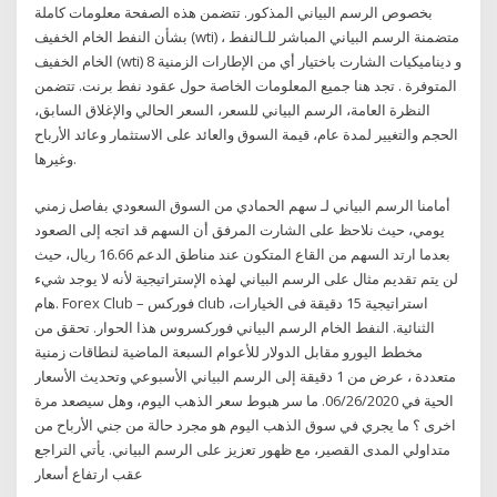
بخصوص الرسم البياني المذكور. تتضمن هذه الصفحة معلومات كاملة
بشأن النفط الخام الخفيف (wti) ، متضمنة الرسم البياني المباشر للـالنفط
الخام الخفيف (wti) و ديناميكيات الشارت باختيار أي من الإطارات الزمنية 8
المتوفرة . تجد هنا جميع المعلومات الخاصة حول عقود نفط برنت. تتضمن
النظرة العامة، الرسم البياني للسعر، السعر الحالي والإغلاق السابق،
الحجم والتغيير لمدة عام، قيمة السوق والعائد على الاستثمار وعائد الأرباح
وغيرها.
أمامنا الرسم البياني لـ سهم الحمادي من السوق السعودي بفاصل زمني
يومي، حيث نلاحظ على الشارت المرفق أن السهم قد اتجه إلى الصعود
بعدما ارتد السهم من القاع المتكون عند مناطق الدعم 16.66 ريال، حيث
لن يتم تقديم مثال على الرسم البياني لهذه الإستراتيجية لأنه لا يوجد شيء
هام. Forex Club – فوركس club ،استراتيجية 15 دقيقة فى الخيارات
الثنائية. النفط الخام الرسم البياني فوركسروس هذا الحوار. تحقق من
مخطط اليورو مقابل الدولار للأعوام السبعة الماضية لنطاقات زمنية
متعددة ، عرض من 1 دقيقة إلى الرسم البياني الأسبوعي وتحديث الأسعار
الحية في 06/26/2020. ما سر هبوط سعر الذهب اليوم، وهل سيصعد مرة
اخرى ؟ ما يجري في سوق الذهب اليوم هو مجرد حالة من جني الأرباح من
متداولي المدى القصير، مع ظهور تعزيز على الرسم البياني. يأتي التراجع
عقب ارتفاع أسعار