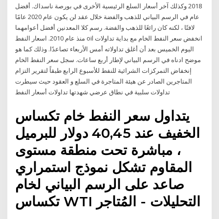
2018 وكذلك آخر أسعار السلع الرئيسية الأخرى في بورصة ناسداك. أفضل
عام في الرسم البياني للذهب والفضة خلال عقد لن يكون عام 2020 عامًا
لافتًا ، لكنه كان رائعًا للذهب والفضة. رسم كلا المعدنين أفضل أعوامهما
منذ عام 2010. اسعار النفط oil انخفض سعر النفط الخام مع بداية تداولات
اليوم الخميس بعد أن أغلق تداولاته أمس الأربعاء تصاعدًا. وذلك كما هو
موضح ادناه في الرسم البياني لإطار أربع ساعات. سجل سعر النفط الخام
إنخفاض التمركزات الشرائية للنفط للأسبوع الرابع طبقاً لتقرير التزام
المتاجرين الصادر عن هيئة المتاجرة في السلع و العقود حيث سيطرت
تداولات سلبية في نطاق عرضي شهدتها تداولات أسعار النفط
يتداول سعر النفط خام تكساس
الخفيف عند 40,45 دولار للبرميل
، مباشرة تحت منطقة مستوى
المقاوم تشكل نموذج استمراري
صاعد على الرسم البياني لخام
تكساس WTI التحليلات - المُتاجر