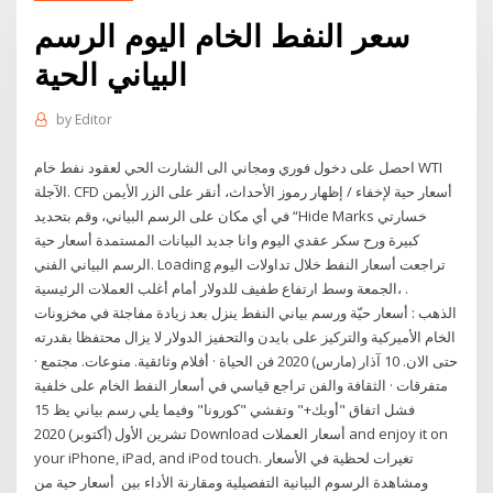
سعر النفط الخام اليوم الرسم
البياني الحية
by
Editor
احصل على دخول فوري ومجاني الى الشارت الحي لعقود نفط خام WTI
الآجلة. CFD أسعار حية لإخفاء / إظهار رموز الأحداث، أنقر على الزر الأيمن
في أي مكان على الرسم البياني، وقم بتحديد “Hide Marks خسارتي
كبيرة ورح سكر عقدي اليوم وانا جديد البيانات المستمدة أسعار حية
الرسم البياني الفني. Loading تراجعت أسعار النفط خلال تداولات اليوم
الجمعة وسط ارتفاع طفيف للدولار أمام أغلب العملات الرئيسية، .
الذهب : أسعار حيّة ورسم بياني النفط ينزل بعد زيادة مفاجئة في مخزونات
الخام الأميركية والتركيز على بايدن والتحفيز الدولار لا يزال محتفظا بقدرته
حتى الان. 10 آذار (مارس) 2020 فن الحياة · أفلام وثائقية. منوعات. مجتمع ·
متفرقات · الثقافة والفن تراجع قياسي في أسعار النفط الخام على خلفية
فشل اتفاق "أوبك+" وتفشي "كورونا" وفيما يلي رسم بياني يظ 15
تشرين الأول (أكتوبر) 2020 Download أسعار العملات and enjoy it on
your iPhone, iPad, and iPod touch. تغيرات لحظية في الأسعار
ومشاهدة الرسوم البيانية التفصيلية ومقارنة الأداء بين ​ أسعار حية من