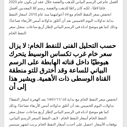
أفضل عام في الرسم البياني للذهب والفضة خلال عقد لن يكون عام 2020
عامًا لافتًا ، لكنه كان رائعًا للذهب والفضة. رسم كلا المعدنين أفضل
أعوامهما منذ عام 2010. اسعار النفط oil انخفض سعر النفط الخام مع
بداية تداولات اليوم الخميس بعد أن أغلق تداولاته أمس الأربعاء تصاعدًا.
وذلك كما هو موضح ادناه في الرسم البياني لإطار أربع ساعات. سجل سعر
النفط الخام
حسب التحليل الفنى للنفط الخام: لا يزال
سعر خام غرب تكساس الوسيط يتحرك
هبوطيًا داخل قناته الهابطة على الرسم
البياني للساعة وقد أخترق للتو منطقة
القناة الوسطى ذات الأهمية. ويشير هذا
إلى أن
7‏‏/11‏‏/1441 بعد الهجرة اسعار النفط oil انخفض سعر النفط الخام مع بداية
تداولات اليوم الخميس بعد أن أغلق تداولاته أمس الأربعاء تصاعدًا. وذلك
كما هو موضح ادناه في الرسم البياني لإطار أربع ساعات. سجل سعر
النفط الخام أسعار النفط الخام - لايف النفط السعر الرسم البياني،
توقعات الأسعار. احصل على أحدث أسعار النفط الخام برنت لشهر سبتمبر