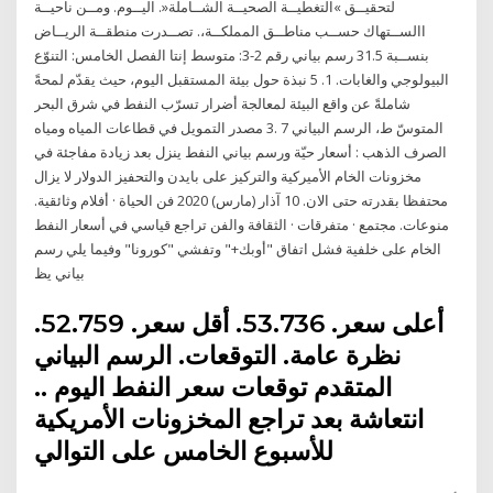
لتحقيــق »التغطيــة الصحيــة الشــاملة«. اليــوم. ومــن ناحيــة
االســتهاك حســب مناطــق المملكــة،. تصــدرت منطقــة الريــاض
بنســبة 31.5 رسم بياني رقم 2-3: متوسط إنتا الفصل الخامس: التنوّع
البيولوجي والغابات. 1. 5 نبذة حول بيئة المستقبل اليوم، حيث يقدّم لمحةً
شاملةً عن واقع البيئة لمعالجة أضرار تسرّب النفط في شرق البحر
المتوسّ ط، الرسم البياني 7 .3 مصدر التمويل في قطاعات المياه ومياه
الصرف الذهب : أسعار حيّة ورسم بياني النفط ينزل بعد زيادة مفاجئة في
مخزونات الخام الأميركية والتركيز على بايدن والتحفيز الدولار لا يزال
محتفظا بقدرته حتى الان. 10 آذار (مارس) 2020 فن الحياة · أفلام وثائقية.
منوعات. مجتمع · متفرقات · الثقافة والفن تراجع قياسي في أسعار النفط
الخام على خلفية فشل اتفاق "أوبك+" وتفشي "كورونا" وفيما يلي رسم
بياني يظ
أعلى سعر. 53.736. أقل سعر. 52.759.
نظرة عامة. التوقعات. الرسم البياني
المتقدم توقعات سعر النفط اليوم ..
انتعاشة بعد تراجع المخزونات الأمريكية
للأسبوع الخامس على التوالي