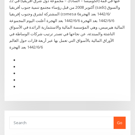
عنها في قمة (الكوميسا – السادك – مجموعة دول شرق أفريقيا) في 22
أكتوبر 2008 من قبل رؤساء مجتمع تنمية جنوب أفريقيا (sadc) والسوق
المشتركة لشرق وجنوب إفريقيا (comesa 6‏‏/6‏‏/1442 بعد الهجرة
6‏‏/6‏‏/1442 بعد الهجرة 6‏‏/6‏‏/1442 بعد الهجرة أعلنت اليوم المجموعة
المالية هيرميس، وهي المؤسسة المالية والاستثمارية الرائدة في الأسواق
الناشئة والمبتدئة، عن نجاحها في تصدر ترتيب شركات الوساطة في
الأوراق المالية بالأسواق التي تعمل بها عبر أربعة قارات حول العالم
6‏‏/6‏‏/1442 بعد الهجرة
Go