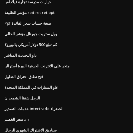
خيارات مدرسة تجارة فيلادلفيا
مؤشر الطليعة reit ret ret opt
Ppf صيغة حساب سعر الفائدة
وول ستريت جورنال مؤشر الحالي
كم تبلغ 500 دولار أمريكي باليورو؟
داو التحديث المباشر
متجر على الانترنت الحرفية البيرة أستراليا
فتح نطاق اختراق التداول
غاو السيارات في المملكة المتحدة
الرجل شنقا الشمعدان
خدمات التصدير intertrade الخضراء
سعر الخصم arr
صناديق الاشتراك الشهري للرجال