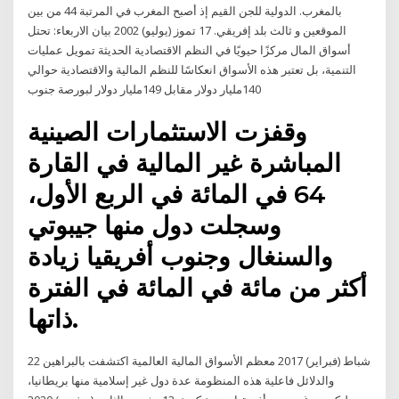
بالمغرب. الدولية للجن القيم إذ أصبح المغرب في المرتبة 44 من بين
الموقعين و ثالث بلد إفريقي. 17 تموز (يوليو) 2002 بيان الاربعاء: تحتل
أسواق المال مركزًا حيويًا في النظم الاقتصادية الحديثة تمويل عمليات
التنمية، بل تعتبر هذه الأسواق انعكاسًا للنظم المالية والاقتصادية حوالي
140مليار دولار مقابل 149مليار دولار لبورصة جنوب
وقفزت الاستثمارات الصينية
المباشرة غير المالية في القارة
64 في المائة في الربع الأول،
وسجلت دول منها جيبوتي
والسنغال وجنوب أفريقيا زيادة
أكثر من مائة في المائة في الفترة
ذاتها.
22 شباط (فبراير) 2017 معظم الأسواق المالية العالمية اكتشفت بالبراهين
والدلائل فاعلية هذه المنظومة عدة دول غير إسلامية منها بريطانيا،