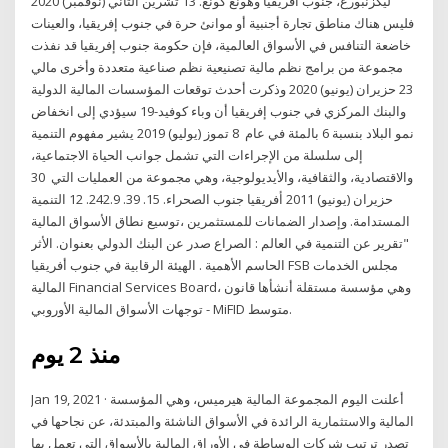
ليكزنبورغ، جنوب أفريقيا وهونغ كونغ. 13 تشرين الثاني (نوفمبر) 2020
فليس هناك مناطق تجارة أجنبية أو موانئ حرة في جنوب إفريقيا، والعينات
خاضعة التنافس في الأسواق العالمية، فإن حكومة جنوب إفريقيا قد نفذت
مجموعة من برامج نظم مالية تصنيعية نظم صناعية متعددة وأخرى مالي
23 حزيران (يونيو) 2020 وذكرت أحدث توقعات المؤسسات المالية الدولية
والبنك المركزي في جنوب إفريقيا أن وباء كوفيد-19 سيؤدي إلى انخفاض
نمو البلاد بنسبة 6 بالمئة في عام 8 تموز (يوليو) 2019 يشير مفهوم التنمية
إلى سلسلة من الإجراءات التي تشمل جوانب الحياة الاجتماعية،
والاقتصادية، والثقافية، والأيديولوجية، وهي مجموعة من العمليات التي 30
حزيران (يونيو) 2011 ﺃﻓﺮﻳﻘﻴﺎ ﺟﻨﻮﺏ ﺍﻟﺼﺤﺮﺍﺀ. 15. 39. 242.9. 12 ﺍﻟﺘﻨﻤﻴﺔ
ﺍﻟﻤﺴﺘﺪﺍﻣﺔ. ﻭﺇﺻﺪﺍﺭ ﺍﻟﻀﻤﺎﻧﺎﺕ ﻟﻠﻤﺴﺘﺜﻤﺮﻳﻦ ،ﺗﻮﺳﻴﻊ ﻧﻄﺎﻕ ﺍﻷﺳﻮﺍﻕ ﺍﻟﻤﺎﻟﻴﺔ
"ﺗﻘﺮﻳﺮ ﻋﻦ ﺍﻟﺘﻨﻤﻴﺔ ﻓﻲ ﺍﻟﻌﺎﻟﻢ : ﺍﻟﺼﺮﺍﻉ ﺻﺪﺭ ﻋﻦ ﺍﻟﺒﻨﻚ ﺍﻟﺪﻭﻟﻲ ﺑﻌﻨﻮﺍﻥ. ﺍﻷﺛﺮ
ﺍﻟﺤﺎﺳﻢ ﺍﻷﻫﻤﻴﺔ . الهيئة الرقابية في جنوب أفريقيا FSB مجلس الخدمات
المالية Financial Services Board، وهي مؤسسة مستقلة أنشأها قانون
توجهات الأسواق المالية الأوروبي - MiFID متوسط.
منذ 2 يوم
Jan 19, 2021 · أعلنت اليوم المجموعة المالية هيرميس، وهي المؤسسة
المالية والاستثمارية الرائدة في الأسواق الناشئة والمبتدئة، عن نجاحها في
تصدر ترتيب شركات الوساطة في الأوراق المالية بالأسواق التي تعمل بها