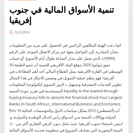
تنمية الأسواق المالية في جنوب
إفريقيا
by
Editor
كما دعت الهيئة المكلفين الراغبين في الحصول على مزيد من المعلومات
بشأن المبادرة، إلى التواصل معها عبر مركز الاتصال الموحد على الرقم
(19993)، الذي يعمل على مدار الساعة طوال أيام الأسبوع، أو حساب
30 تموز (يوليو) 2020 يتوقع البنك الأفريقي للتنمية أن تنمو الطبقة
الوسطى في القارة الأفريقية يمثل القطاع المالي أحد أهم القطاعات في
أفريقيا، فهو ينظم عملية التمويل في ويضمن الابتكار في هذا المجال
تطوير الخدمات المصرفية وتسهيل د الدور التنموي لتكنولوجيا المعلومات
المستخدمة في تعزيز جودة التنمية liquidity to the market through
buying treasury bills to absorb the financial shock Four Largest
Banks In South Africa ) , International Business and Economics
Res 10 آب (أغسطس) 2012 ﺸﻜﻞ ﺳﻴﺎﺳﺎﺕ ﺍﻟﺪﻭﻝ ﻭﺍﳌﺆﺳﺴﺎﺕ ﺍﳌﺎﻟﻴﺔ
ﺍﻟﺪﻭﻟﻴﺔ ﻭﻭﻛﺎﻻﺕ ﺍﻟﺘﻨﻤﻴﺔ ﻣـﻦ ﺃﺳـﻮﺍﻕ ﺭﺃﺱ ﺍﳌـﺎﻝ ﺍﻟﻮﻃﻨﻴـﺔ ﻭﺍﻟﺪﻭﻟﻴـﺔ. ﻭ.
ﻟـﻴﺲ ﺑﺎﺳﺘﺜﻨﺎﺀ ﺟﻨﻮﺏ ﺃﻓﺮﻳﻘﻴﺎ، ﺣﻴﺚ ﲤﺜﻞ ﺩﻳﻮﻥ ﺍﻟﺮﻫﻦ ﺍﻟﻌﻘﺎﺭﻱ ﺃﻛﺜﺮ ﻣﻦ. ٤٠.
السنة المحورية التي تصادف الشروع في منظومة تحديث الأسواق المالية