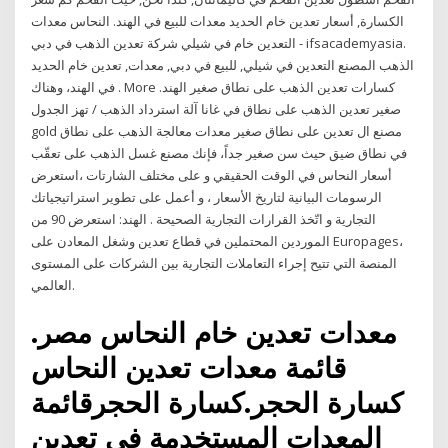
الكسارة, أسعار تعدين خام الحديد معدات للبيع في الهند. النحاس معدات
التعدين خام في شيلي شركة تعدين الذهب في دبي - ifsacademyasia.
الذهب المصنع التعدين في شيلي, للبيع في دبي, معدات, تعدين خام الحديد
في الهند، وهناك . More كسارات تعدين الذهب على نطاق صغير الهند.
صغير تعدين الذهب على نطاق في غانا آلة استرداد الذهب / تهز الجدول
gold مصنع ال تعدين على نطاق صغير معدات معالجة الذهب على نطاق
في نطاق ضيق حيث سن صغير جداً، فإنك مصنع غسل الذهب على تعقّب
أسعار النحاس في الوقت الحقيقي و على مختلف الشارتات ،استعرض
الرسومات البيانية لتاريخ الأسعار ، و أعمل على تطوير استراتيجياتك
التجارية و اتّخذ القرارات التجارية الصحيحة . الهند: استعرض 90 من
الموردين المحتملين في قطاع تعدين وشغل المعادن على Europages،
المنصة التي تتيح إجراء التعاملات التجارية بين الشركات على المستوى
العالمي.
معدات تعدين خام النحاس مصر.
قائمة معدات تعدين النحاس
كسارة الحجر.كسارة الحجرقائمة
المعدات المستخدمة في تعدين