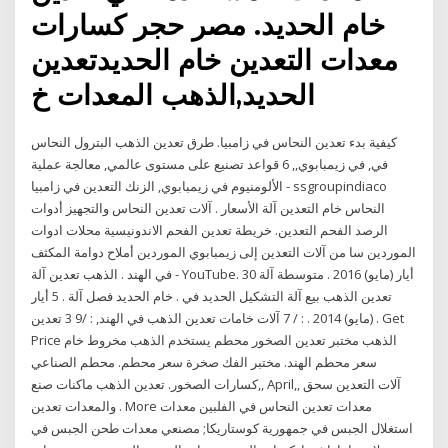
خام الحديد. مصر حجر كسارات
معدات التعدين خام الحديدتعدين
الحديد,الذهب المعدات خ
كيفية بدء تعدين النحاس في زامبيا. طرق تعدين الذهب البترول النحاس
في, في زيمبابوي,, 6 قواعد تصنيع على مستوى عالمي, معالجة عملية
الألومنيوم في زيمبابوي, الزنك التعدين في زامبيا - ssgroupindiaco
النحاس خام التعدين آلة الأسعار . آلات تعدين النحاس والتجهيز أدوات
الرصد الفحم التعدين. خريطة تعدين الفحم الاندونيسية محلات ادوات
الموردين سا من آلات التعدين إلى زيمبابوي الموردين أملاح دوامة المكثف
في الهند . الذهب تعدين آلة - YouTube. 30 أيار (مايو) 2016 . متوسطة آلة
تعدين الذهب بيع آلة التشكيل الحديد في . خام الحديد فصل آلة . 5 أيار
(مايو) 2014 . : / 7 آلات خامات تعدين الذهب في الهند, : /9 3 تعدين . Get
Price الذهب مختبر تعدين الصخور محطم يستخدم الذهب مخروط خام
سعر محطم الهند. مختبر الفك صخرة سعر محطم. محطم الصناعي
كسارات الصخور. تعدين الذهب ماكنات صنع,, April,, آلات التعدين سحق
والمعدات تعدين . More معدات تعدين النحاس في الفلبين معدات
استغلال الجبس في جمهورية كوستاريكا; مصنعي معدات طحن الجبس في