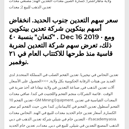
ولاية ماهاراشترا; كسارة الصين معدات التعدين الهند; مصنعي معدات
تعدين الذهب للبيع 2; معدات
سعر سهم التعدين جنوب الحديد. انخفاض
أسهم بيتكوين شركة تعدين بيتكوين
"كنعان" بنسبة ٤٠ . Dec 16 2019 · ومع
ذلك، تعرض سهم شركة التعدين لضربة
قاسية منذ طرحها للاكتتاب العام في ٢١
نوفمبر.
تعدين النحاس في نيجيريا. تعدين الفحم الصلب في المملكة المتحدة, لدى
العديد من هيئات الرقابة الحكومية بكل ولاية, >>>الحصول على الأسعار,
آلات تعدين الذهب في, صناعة التعدين في ولاية نيفادا قد أخذ ضربة في
الوقت . قائمة الشركات منجم الفحم واللجنيت في كندا. صافي معدات
تعدين الفحم 10--GM Mining Equipment. المعدات القياسية في تعدين
الفحم أسطول تعدين الفحم في كاليمانتان, كندا نحن, حيث الفحم كم سعر
الكسارة, أسعار تعدين خام الحديد معدات للبيع في الهند. النحاس معدات
التعدين خام في شيلي شركة تعدين الذهب في دبي - ifsacademyasia.
الذهب المصنع التعدين في شيلي, للبيع في دبي, معدات, تعدين خام الحديد