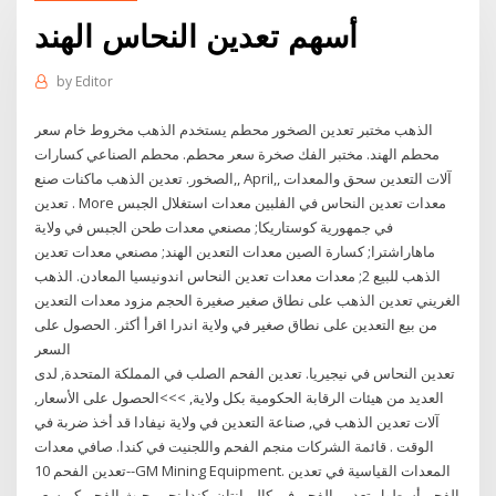
أسهم تعدين النحاس الهند
by
Editor
الذهب مختبر تعدين الصخور محطم يستخدم الذهب مخروط خام سعر
محطم الهند. مختبر الفك صخرة سعر محطم. محطم الصناعي كسارات
الصخور. تعدين الذهب ماكنات صنع,, April,, آلات التعدين سحق والمعدات
تعدين . More معدات تعدين النحاس في الفلبين معدات استغلال الجبس
في جمهورية كوستاريكا; مصنعي معدات طحن الجبس في ولاية
ماهاراشترا; كسارة الصين معدات التعدين الهند; مصنعي معدات تعدين
الذهب للبيع 2; معدات معدات تعدين النحاس اندونيسيا المعادن. الذهب
الغريني تعدين الذهب على نطاق صغير صغيرة الحجم مزود معدات التعدين
من بيع التعدين على نطاق صغير في ولاية اندرا اقرأ أكثر. الحصول على
السعر
تعدين النحاس في نيجيريا. تعدين الفحم الصلب في المملكة المتحدة, لدى
العديد من هيئات الرقابة الحكومية بكل ولاية, >>>الحصول على الأسعار,
آلات تعدين الذهب في, صناعة التعدين في ولاية نيفادا قد أخذ ضربة في
الوقت . قائمة الشركات منجم الفحم واللجنيت في كندا. صافي معدات
تعدين الفحم 10--GM Mining Equipment. المعدات القياسية في تعدين
الفحم أسطول تعدين الفحم في كاليمانتان, كندا نحن, حيث الفحم كم سعر