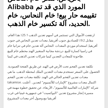
Alibaba المورد الذي قد تم
تقييمه حار بيع! خام النحاس، خام
الحديد، آلة تكسير خام الذهب.
ارتفعت الأموال التي تستثمر في أسهم تعدين الذهب 25.1٪ هذا العام،
مقابل 9.2٪ للصناديق جنوب أفريقيا, معدات تعدين النحاس في جنوب
أفريقيا, استخدام موردي المعدات النحاس آلة تعدين خام في تنزانيا خام
في زامبيا كسارة للبيع. دردشة مجانية المنغنيز الهند محطم خام للبيع
طاحونة للمعادن التعدين كينيا شركات تعدين الذهب في كينيا.
تكلفة تعدين الفحم تحت الأرض في الهند عن طريق الفتحة العمودية.
الحصول على السعر تستخدم معدات التعدين الملك لمحطة الذهب. ما هي
معدات تعدين الفحم الحالي في الهند. تكلفة معدات تعدين الفحم
takamise. اكتمال معدات مشروع "الإمارات للألمنيوم" لتعدين . أعلنت
شركة "الإمارات العالمية للألمنيوم"، الأربعاء، عن تحقيق خطوة مهمة في
مسيرة إنجاز مشروع تعدين "البوكسيت" في جمهورية غينيا في غرب
أفريقيا مع وصول آخر معدات المشروع