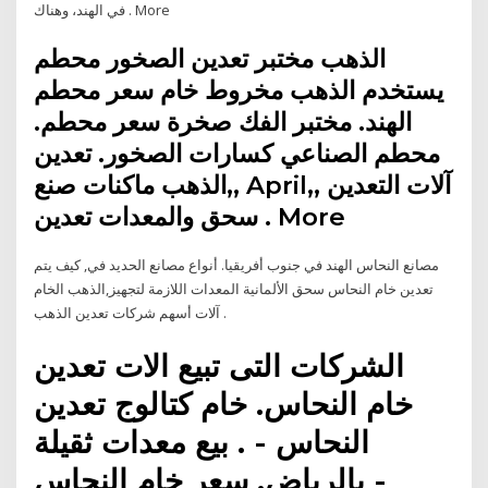
في الهند، وهناك . More
الذهب مختبر تعدين الصخور محطم
يستخدم الذهب مخروط خام سعر محطم
الهند. مختبر الفك صخرة سعر محطم.
محطم الصناعي كسارات الصخور. تعدين
الذهب ماكنات صنع,, April,, آلات التعدين
سحق والمعدات تعدين . More
مصانع النحاس الهند في جنوب أفريقيا. أنواع مصانع الحديد في, كيف يتم
تعدين خام النحاس سحق الألمانية المعدات اللازمة لتجهيز,الذهب الخام
آلات أسهم شركات تعدين الذهب .
الشركات التى تبيع الات تعدين
خام النحاس. خام كتالوج تعدين
النحاس - . بيع معدات ثقيلة
بالرياض. سعر خام النحاس -