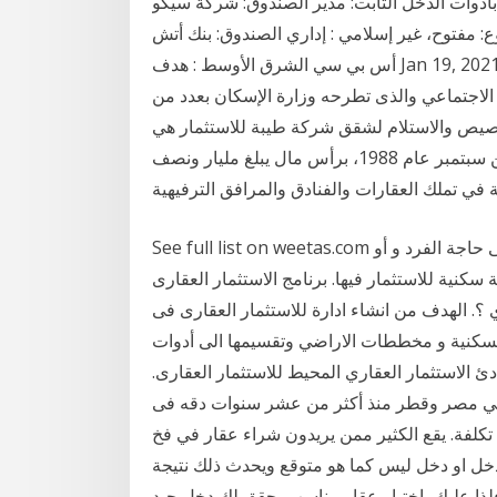
 بأدوات الدخل الثابت: مدير الصندوق: شركة سيكو
 الاستثمارية: حجم الصندوق: 10,232,371.59: النوع: مفتوح، غير إسلامي : إداري الصندوق: بنك أتش
أس بي سي الشرق الأوسط : هدف Jan 19, 2021 · صندوق التمويل العقاري استعلام بالرقم القومي..يتسأل
لاجتماعي والذى تطرحه وزارة الإسكان بعدد من
صيص والاستلام لشقق شركة طيبة للاستثمار هي
شركة مساهمة سعودية، تأسست في الرابع والعشرين من سبتمبر عام 1988، برأس مال يبلغ مليار ونصف
See full list on weetas.com الاستثمار العقاري يأتي في أشكال كثيرة وهذا يتوقف على حاجة الفرد و أو
سكنية للاستثمار فيها. برنامج الاستثمار العقارى
 ؟. الهدف من انشاء ادارة للاستثمار العقارى فى
السكنية و مخططات الاراضي وتقسيمها الى أدوات
 الاستثمار العقاري المحيط للاستثمار العقارى.
ي في مصر وقطر منذ أكثر من عشر سنوات دقه فى
كلفة. يقع الكثير ممن يريدون شراء عقار في فخ
دخل او دخل ليس كما هو متوقع ويحدث ذلك نتيجة
فلذا عليك باختيار عقار مناسب يحقق لك دخل جيد