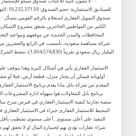
٨٠٠ مليون جنيه للاكتتاب صندوق سيكو للإستثمار
للصناديق
الكثير من المواطنين الحاجزين بشقق مشروع الإسكان ا
المحافظات والمدن الجديدة عن موقفهم ومواعيد التخ
المليار ريال سعودي تقريباً (1,604,574,830)، تنشط الشركة في تملك العقارات والفنادق والمرافق الترفيهية
أولوياته فيمكن أن يختار منزل، قطعة أرض، فيلا أو شقة 
المقدم من شركة بابل ماذا يقدم برنامج الاستثمار العقاري
برنامج بابل للمقاولات هوا سهولة ادارة المشروعات 
منصة تجارتنا كيفية الاستثمار العقاري في قبرص شرح مبادئ
المحيط للاستثمار العقارى خبراء في الاستثمار العقار
التنفيذ على أعلى مستوى , أعلى مستوى تشطيب بأقل ت
شراء عقارات تؤدي بهم لخسارة المال او لا تحقق لهم 
اختياراهم لعقار غير مناسب للاستثمار العقاري 