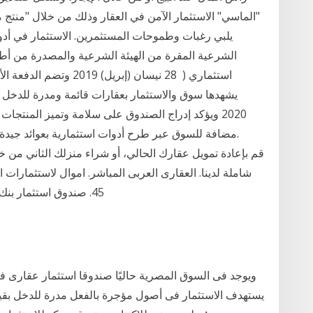
"الماسي" الاستثمار الآمن في العقار وذلك من خلال "منتج مع
يلبي رغبات وطموحات المستثمرين. الاستثمار في أدو
الشرعية المقرة من الهيئة الشرعية والمصدرة من أط
استثماري ( 28 نيسان (إبر
2020 ويؤكد إدراج الصندوق على سلامة وتميز المنتجات 
مضافة للسوق عبر طرح أدوات استثمارية بعوائد جيدة 
45. صندوق استثمار بنك الاسكندرية للاستثمار فى ادوات الدخل الثابت ذو
ويوجد فى السوق المصرية حاليًا صندوقا استثمار عقارى فق
يستهدف الاستثمار فى أصول مؤجرة بالفعل مدرة للدخل بقي