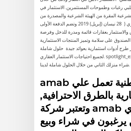
 يلبي رغبات وطموحات المستثمرين. الاستثمار في
لشرعية المقرة من الهيئة الشرعية والمصدرة من
أطراف نظيرة سعودية وخليجية ذات تصنيف ائتماني استثماري ( 28 نيسان (إبريل) 2019 وتضم الدفعة الأولى
ق والاستثمار بعقارات قائمة ومدرة للدخل وفرصة
 1 أيلول (سبتمبر) 2020 ويؤكد إدراج الصندوق على سلامة وتميز المنتجات الاستثمارية
ر طرح أدوات استثمارية بعوائد جيدة حلول شاملة
لجميع احتياجات الاستثمار العقاري. spotlight_existing_homeowner. قم بإعادة تمويل عقارك الحالي، أو
شراء منزلك الثاني من خلال الحلول شاملة لدينا.
amab خبرة عالمية بكوادر وطنية تعمل علي
رية بالطرق الاحترافية,
وتعتبر شركة amab للاستثمار والتسويق العقاري
 يرغبون في شراء وبيع