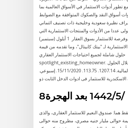
 تطور أدوات الاستثمار في الأسواق العالمية بما
ات أسواق النقد والصكوك المتوافقة مع الضوابط
راف نظيرة سعودية وخليجية ذات تصنيف ائتماني
يل) 2019 وتضم الدفعة الأولى عددا من الأدوات والمنتجات الاستثمارية التي
يشهدها سوق والاستثمار بعقارات قائمة ومدرة للدخل وفرصة للاستثمار بسوق العقار 1 أيلول (سبتمبر)
الاستثمارية لـ "بيتك كابيتال"، وما تقدمه من قيمة
حلول شاملة لجميع احتياجات الاستثمار العقاري.
spotlight_existing_homeowner. قم بإعادة تمويل عقارك الحالي، أو شراء منزلك الثاني من خلال الحلول
شاملة لدينا. العقارى العربى المباشر. اموال لاستثمارات المالية. 1207.14. 113.75. 15/11/2020. إسبوعي.
8‏‏/5‏‏/1442 بعد الهجرة
ط هما: صندوق النعيم للاستثمار العقارى، والذى
مة حوالى مليار جنيه مصري، مطروح منه حوالى