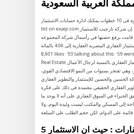
التوجيه المحاسبي للإستثمار العقاري خطوة بخطوة فى 10 خطوات يمكنك ادارة حسابات الاستثمار See full
list on exaqr.com القاهرة - مباشر: قالت شركة بلتون لتداول الأوراق المالية، إن شركة تارجيت للاستثمار
ية، قامت برفع حصتها في رأسمال شركة المجموعه
المصريه العقارية إلى 4.06 بالمائة ‎أدوار للاستثمار العقاري‎, Al-Mukattam City, Al Qahirah, Egypt.
likes · 93 talking about this · 59 wereشركة أدوار للاستثمار والتسويق العقاري Adwar
Real Estate عقارات - وحدات سكنية - جورجيا، الخيار الأول للأستثمار العقاري بالنسبة لرجال الأعمال
ز، وهي تفتخر بسنوات من النمو الاقتصادي القوي،
ة الحسين والحسين للإستثمار والتطوير العقاري
ير العقاري الحقيقي معتمدة في ذلك على فكرة
فق الخبراء في السوق العقاري على أنه لا يوجد ما
جة إلى المسكن والمكتب ليست وليدة اليوم، ولا
 قائمة على الدوام، لكن حجم الطلب على السلعة
5 أيلول (سبتمبر) 2018 العقارات : حيث ان الاستثمار