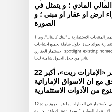
المالي المادي ؛ و يتمثل في
ء ارض او عقار او مبنى ؛ و
الصورة
1 أيلول (سبتمبر) 2020 ويؤكد إدراج الصندوق على سلامة وتميز المنتجات الاستثمارية لـ "بيتك كابيتال"، وما
ارية بعوائد جيدة حلول شاملة لجميع احتياجات
الاستثمار العقاري. spotlight_existing_homeowner. قم بإعادة تمويل عقارك الحالي، أو شراء منزلك
الثاني من خلال الحلول شاملة لدينا.
22 شباط (فبراير) 2019 ويعتبر «الإمارات ريت»، أكبر
 مع ان الاسواق الإماراتية
12 آب (أغسطس) 2019 6 – العقارات. يمكن تحقيق عائد على الاستثمار في العقارات إما عن طريق زيادة
 الاستثمار العقاري “ سوف تتيح لك باقة الجزيرة