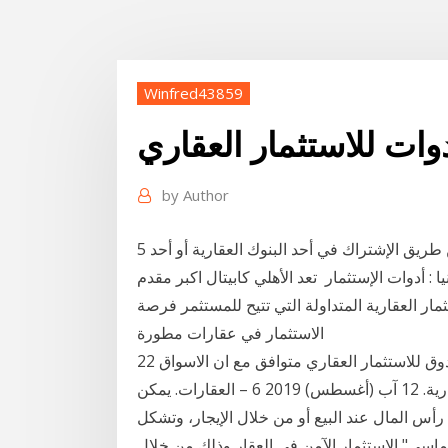
Winfred43859
وات للاستثمار العقاري
by
Author
5 آب (أغسطس) 2020 هذا السند العقاري يكون عن طريق الإشتراك في أحد البنوك العقارية أو أحد
ا : أدوات الإستثمار تعد الأهلي كابيتال اكبر مقدم
مار العقارية المتداولة التي تتيح للمستثمر فرصة
الاستثمار في عقارات مطورة
22 شباط (فبراير) 2019 ويعتبر «الإمارات ريت»، أكبر صندوق للاستثمار العقاري متوافق مع ان الاسواق
الإماراتية تحتاج حاليا الى مثل هذا النوع من الأدوات الاستثمارية. 12 آب (أغسطس) 2019 6 – العقارات. يمكن
رأس المال عند البيع أو من خلال الإيجار، وتشكل
لماسي" الاستثمار الآمن في العقار وذلك من خلال