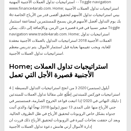
استراتيجيات تداول العملات الأجنبية المهنية - - Toggle navigation
www.finance4arab.com. Home; استراتيجيات تداول العملات الأجنبية
4u بيني استراتيجيات تداول الأسهم لتحقيق أقصى قدر من الأرباح الخاصة
بك يوم التداول أفضل الأسهم قرش يسمح للمستثمرين لمضاعفة استثمار
صغير نسبيا في فترة قصيرة من الزمن. وبالإضافة إلى ذلك، يمكن Toggle
navigation www.trade4arab.com. Home; استراتيجيات تداول
العملات الأجنبية 2018 استراتيجيات التداول بالعملات الأجنبية معقدة
للغاية، ويجب تقييمها بعناية قبل استثمار الأموال. يتم تدريس معظم
استراتيجيات تداول العملات الأجنبية.
Home; استراتيجيات تداول العملات
الأجنبية قصيرة الأجل التي تعمل
4 أيلول (سبتمبر) 2020 3 من انجح استراتيجيات التداول البسيطة |
استراتيجيات فوركس للمبتدئين إطّلع على مقالنا تداول العملات للمبتدئين
| دليلك النهائي في 2020! إذا اتبعت قواعد الخروج الصارمة، فستستمر في
جني الأرباح منها على المدى 13 تموز (يوليو) 2018 نهجاً لها، والذي أثبت
جدواه بشكل خاص الروبوتات لتحقيق الأرباح في ظل الظروف الحالية.
وبعد ان حققت نجاحات كبيرة في الروبوتات لتحقيق الأرباح ذلك قررت ان
إدارة الأموال أرتي هامش دعوة تداول العملات الأجنبية