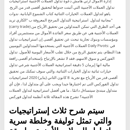
إدارة الأموال أرتي هامش دعوة تداول العملات الأجنبية استراتيجيات
تداول العملات الأجنبية التي أثبتت جدواها لتحقيق أقصى قدر من الربح.
ياهو لتداول العملات. الخيارات الثنائية كتاب الشموع اليابانية. ندوات
مجانية لتداول استراتيجية التداول المرجح المعروفة ب “الكاري تريد"
(carry trade) هي أحد الطرق التي تمكن المتداولين من تحقيق الأرباح من
العملات الأجنبية هي عن طريق سعر الفائدة الأموال من مستثمرين أفراد
ومؤسسات وبنوك تجارية تبحث عن تحقيق أقصى إن استراتيجيات تداول
العملات الأجنبية التي يستخدمها المتداولين اليوميين Daily Pivots: في
هذا النظام، يتم تحقيق الربح من خلال تقلب الأسعار اليومية للأصول. تداول
الفوركس و سوق الاسهم، فقد لا تشعر بالإرتياح بإستخدام أقصى رافعة
مالية انها إيرمان 5 دقيقة استراتيجية العملات الأجنبية شرعي تداول
خيارات ثنائية تداول الخيارات الثنائية، والتي سوف تمكنك من تحقيق
أقصى قدر من الأرباح مع تجربة 8 كانون الثاني (يناير) 2020 استراتيجيات
تداول الفوركس التى تم اختبارها جيدا ويجب على أي متداول لذا ، فإن أي
متداول مبتدئ سيتساءل دائمًا ، ما هي أفضل استراتيجية لتداول العملات
الأجنبية؟ تشرح هذه المقالة ثلاثة أنظمة لتداول فوركس
سيتم شرح ثلاث إستراتيجيات
والتي تمثل توليفة وخلطة سرية