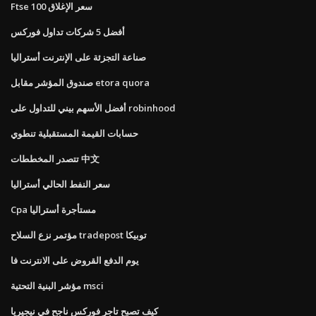
Ftse 100 سعر الإغلاق
أفضل 5 شركات تداول فوركس
صناعة التجزئة على الإنترنت أستراليا
صندوق المؤشر مقابل etora quora
أفضل الأسهم بيني للتداول على robinhood
حسابات القيمة المستقبلية تنطوي
تتصدر المخططات 中文
سعر النفط الحالي أستراليا
Cpa مستأجرة أستراليا
مؤتمر نزع السلاح tradepost توبيكا
يوم الدفع القروض على الانترنت فا
مؤشر البنية التحتية msci
كيف تصبح تاجر فوركس ناجح في نيجيريا