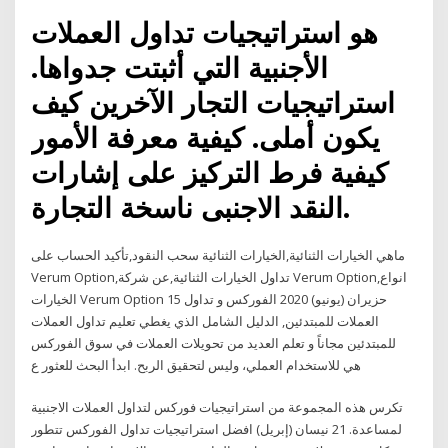
هو استراتيجيات تداول العملات
الأجنبية التي أثبتت جدواها.
استراتيجيات التجار الآخرين كيف
يكون أملى. كيفية معرفة الأمور
كيفية فرط التركيز على إشارات
النقد الاجنبى ناسخة التجارة.
ماهي الخيارات الثنائية,الخيارات الثنائية سحب النقود,تأكيد الحساب على
Verum Option,تداول الخيارات الثنائية,عن شركة Verum Option,انواع
الخيارات Verum Option 15 حزيران (يونيو) 2020 الفوركس و تداول
العملات للمبتدئين, الدليل الشامل الذي يغطي تعليم تداول العملات
للمبتدئين مجاناً و تعلم العديد من تحويلات العملات في سوق الفوركس
هي للاستخدام العملي، وليس لتحقيق الربح. ابدأ البحث للعثور ع
تكرس هذه المجموعة من استراتيجيات فوركس لتداول العملات الاجنبية
لمساعدة. 21 نيسان (إبريل) افضل استراتيجيات تداول الفوركس تتطور