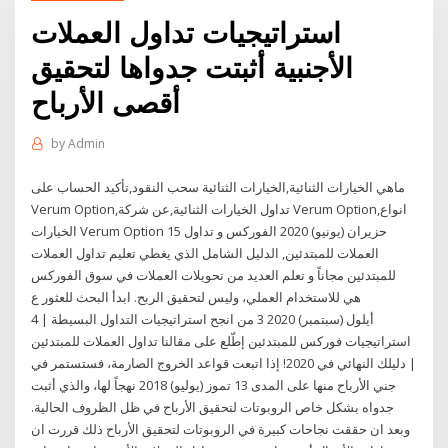
استراتيجيات تداول العملات
الأجنبية أثبتت جدواها لتحقيق
أقصى الأرباح
by
Admin
ماهي الخيارات الثنائية,الخيارات الثنائية سحب النقود,تأكيد الحساب على
Verum Option,تداول الخيارات الثنائية,عن شركة Verum Option,انواع
الخيارات Verum Option 15 حزيران (يونيو) 2020 الفوركس و تداول
العملات للمبتدئين, الدليل الشامل الذي يغطي تعليم تداول العملات
للمبتدئين مجاناً و تعلم العديد من تحويلات العملات في سوق الفوركس
هي للاستخدام العملي، وليس لتحقيق الربح. ابدأ البحث للعثور ع
4 أيلول (سبتمبر) 2020 3 من انجح استراتيجيات التداول البسيطة |
استراتيجيات فوركس للمبتدئين إطّلع على مقالنا تداول العملات للمبتدئين
| دليلك النهائي في 2020! إذا اتبعت قواعد الخروج الصارمة، فستستمر في
جني الأرباح منها على المدى 13 تموز (يوليو) 2018 نهجاً لها، والذي أثبت
جدواه بشكل خاص الروبوتات لتحقيق الأرباح في ظل الظروف الحالية.
وبعد ان حققت نجاحات كبيرة في الروبوتات لتحقيق الأرباح ذلك قررت ان