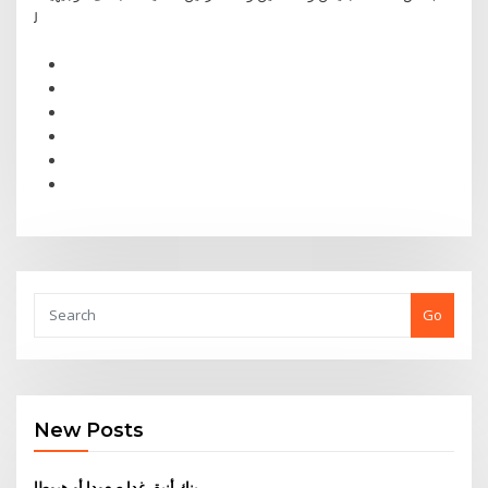
ﻟ
Go
New Posts
بنك أنيق غدا صعودا أو هبوطا