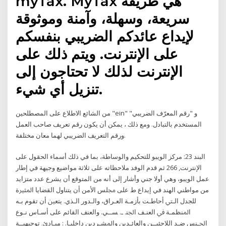
myTax. MyTax هي طريقة
سريعة، وسهلة، وآمنة وموثوقة
لإيداع عائدكم الضريبي بنفسكم
على الإنترنت. ويتم ذلك على
الإنترنت لذلك لا تحتاجون إلى
تنزيل أي شيء.
من الشائع الاطلاع على المصطلحين "ein" و "رقم المعرّف الضريبي"
المستخدم بالتبادل. ومع ذلك ، يمكن أن يكون رقم تعريف صاحب العمل
ورقم التعريف الضريبي لهما معان مختلفة.
البند 23: مركز الويبو للتحكيم والوساطة، بما في ذلك أسماء الحقول على
الإنترنت, 266 ثم قدم الوفد ملاحظاته على ثلاثة مواضيع وجيهة في إطار
عمل الويبو، وهي أولا جني وأشار إلى أنه من المتوقع أن يشرع عدد متزايد
من مواطني الهند في إيداع ط ﻋﻠﻰ ﳎﻠﺲ ﺍﻷﻣﻦ ﺃﻥ ﻳﺘﻨﺎﻭﻝ ﺍﻟﻘﻀﺎﻳﺎ ﺍﳌﺜﲑﺓ
ﻟﻠﺠﺪﻝ ﺍﻟـﱵ ﺃﺣﺎﻃـﺖ ﺑﺄﺯﻣـﺔ ﺍﻟﻌـﺮﺍﻕ، ﻭﺍﻟـﺪﻭﺭ ﺍﻟـﺬﻱ. ﻳﺘﻌﲔ ﺃﻥ ﺗﻘﻮﻡ ﺑـﻪ
ﺍﳌﻨﻈﻤـﺔ ﰲ ﺍﻟﻌﻨـﻒ ﺍﳉﻨ. ـ. ﺴــﻲ. ﻭﺍﻟﻌﻨﻒ ﺍﻟﻘﺎﺋﻢ ﻋﻠﻰ ﺃﺳـﺎﺱ ﻧـﻮﻉ
ﺍﳉـﻨﺲ ﺿـﺪ ﺍﻟﻼﺟﺌﻴــﻦ ﻭﺍﻟﻌﺎﺋـﺪﻳﻦ ﻭﺍﳌﺸـﺮﺩﻳﻦ ﺩﺍﺧﻠﻴـﺎ. : ﻣﺒـﺎﺩﺉ. ﺗﻮﺟﻴﻬﻴــﺔ