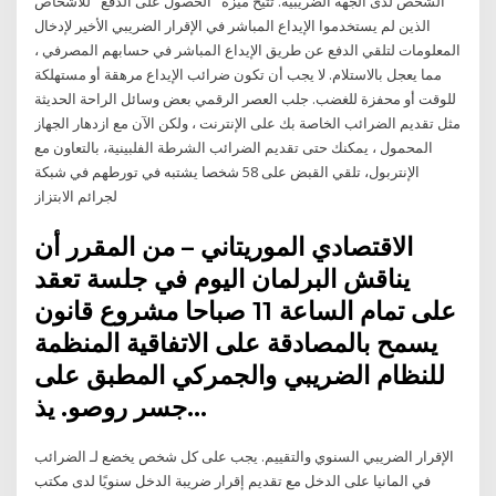
الشخص لدى الجهة الضريبية. تتيح ميزة "الحصول على الدفع" للأشخاص
الذين لم يستخدموا الإيداع المباشر في الإقرار الضريبي الأخير لإدخال
المعلومات لتلقي الدفع عن طريق الإيداع المباشر في حسابهم المصرفي ،
مما يعجل بالاستلام. لا يجب أن تكون ضرائب الإيداع مرهقة أو مستهلكة
للوقت أو محفزة للغضب. جلب العصر الرقمي بعض وسائل الراحة الحديثة
مثل تقديم الضرائب الخاصة بك على الإنترنت ، ولكن الآن مع ازدهار الجهاز
المحمول ، يمكنك حتى تقديم الضرائب الشرطة الفلبينية، بالتعاون مع
الإنتربول، تلقي القبض على 58 شخصا يشتبه في تورطهم في شبكة
لجرائم الابتزاز
الاقتصادي الموريتاني – من المقرر أن
يناقش البرلمان اليوم في جلسة تعقد
على تمام الساعة 11 صباحا مشروع قانون
يسمح بالمصادقة على الاتفاقية المنظمة
للنظام الضريبي والجمركي المطبق على
جسر روصو. يذ…
الإقرار الضريبي السنوي والتقييم. يجب على كل شخص يخضع لـ الضرائب
في المانيا على الدخل مع تقديم إقرار ضريبة الدخل سنويًا لدى مكتب