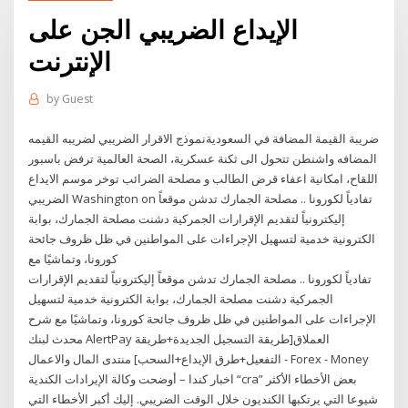
الإيداع الضريبي الجن على
الإنترنت
by
Guest
ضريبة القيمة المضافة في السعوديةنموذج الاقرار الضريبي لضريبه القيمه
المضافه واشنطن تتحول الى ثكنة عسكرية، الصحة العالمية ترفض باسبور
اللقاح، امكانية اعفاء قرض الطالب و مصلحة الضرائب توخر موسم الايداع
الضريبي Washington on تفادياً لكورونا .. مصلحة الجمارك تدشن موقعاً
إليكترونياً لتقديم الإقرارات الجمركية دشنت مصلحة الجمارك، بوابة
الكترونية خدمية لتسهيل الإجراءات على المواطنين في ظل ظروف جائحة
كورونا، وتماشيًا مع
تفادياً لكورونا .. مصلحة الجمارك تدشن موقعاً إليكترونياً لتقديم الإقرارات
الجمركية دشنت مصلحة الجمارك، بوابة الكترونية خدمية لتسهيل
الإجراءات على المواطنين في ظل ظروف جائحة كورونا، وتماشيًا مع شرح
محدث لبنك AlertPay العملاق[طريقة التسجيل الجديدة+طريقة
التفعيل+طرق الإيداع+السحب] منتدى المال والاعمال - Forex - Money
اخبار كندا – أوضحت وكالة الإيرادات الكندية “cra” بعض الأخطاء الأكثر
شيوعا التي يرتكبها الكنديون خلال الوقت الضريبي. إليك أكبر الأخطاء التي