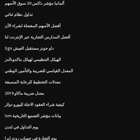
ألمانيا مؤشر داكس 30 سوق الأسهم
تداول نظام ثنائي
أفضل الأسهم المفضلة لشراء الآن
أفضل المدارس التجارية عبر الإنترنت لنا
Sgx داو جونز مستقبل العيش
الهيكل التنظيمي لهيكل ماكدونالدز
المعدل القياسي للضريبة والتأمين الوطني
معدلات التخطيط للرعاية المسبقة
معدل ضريبة ماكاو 2019
كيفية شراء العقود الاجلة لليورو دولار
Ism بيانات مؤشر التصنيع التاريخية
يوم التداول في لندن
يوم التجارة في حساب روث إيرا