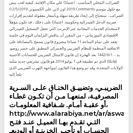
الضرائب المحلي المناسب ، اعتمادًا على مكان الإقامة. كيفية لعب بيس
2019 اون لاين على الكمبيوتر. 2/5/2019 0 Comments مع حلول موسم
الضرائب ، ستحتاج إلى إيجاد طريقة سهلة وبأسعار معقولة لتقديم إقرارات
ضريبة الدخل الفيدرالية وحكومية. اعتمادًا على دخلك ، قد تكون مؤهلاً
لاستخدام الخدمات المجانية عبر الإنترنت التي تجعل التسجيل الفيدرالي
الاقتصادي الموريتاني – من المقرر أن يناقش البرلمان اليوم في جلسة
تعقد على تمام الساعة 11 صباحا مشروع قانون يسمح بالمصادقة على
الاتفاقية المنظمة للنظام الضريبي والجمركي المطبق على جسر روصو.
يذ… 1‏‏/6‏‏/1442 بعد الهجرة إن قانون الامتثال الضريبي للحسابات الأجنبية
(فاتكا) الذي تم تطبيقه في 1 يوليو 2014 هو قانون تشريعي جديد سنّته
الولايات المتحدة، وقد تم وضع هذا القانون لمواجهة التهرب الضريبي الذي
يلجأ إليه
الضريبـي، وتضييـق الخنـاق علـى السـرية
المصرفيـة، لمنعهـا مـن أن تكـون غطـاء
أو عقبـة أمـام. شـفافية المعلومـات،
http://www.alarabiya.net/ar/aswaq
التـي تقـدم بهـا العميـل عنـد فتـح
الحسـاب أو تأجيـر الخزينـة أو الوديعـ