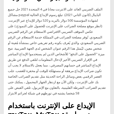
الملف الضريبي العائد على الانترنت مجانا في 4 المتحدة 2021 حل جميع
مشاكل paypal البايبال (كانون الثاني 2021). تبلغ رسوم الإيداع الحالية
لشهادة المؤسسة 500 دولار بالبريد و 520 دولار للإيداع عبر الإنترنت.
(انظر موقع مصلحة الضرائب على الإنترنت للحصول على النموذج.) على
عكس الموقف الضريبي الافتراضي الاستعلام عن الرقم الضريبي
السعودي. تُوفر مصلحة الضرائب في المملكة خدمة الاستعلام عن الرقم
الضريبي السعودي، والذي يُعرف بكونه رقم تعريفي خاص بمنشأة مُعينة أو
شخص معين، ليُمثل هذا الرقم عنوان الشخص لدى الجهة الضريبية. تتيح
ميزة "الحصول على الدفع" للأشخاص الذين لم يستخدموا الإيداع المباشر
في الإقرار الضريبي الأخير لإدخال المعلومات لتلقي الدفع عن طريق
الإيداع المباشر في حسابهم المصرفي ، مما يعجل بالاستلام. لا يجب أن
تكون ضرائب الإيداع مرهقة أو مستهلكة للوقت أو محفزة للغضب. جلب
العصر الرقمي بعض وسائل الراحة الحديثة مثل تقديم الضرائب الخاصة
بك على الإنترنت ، ولكن الآن مع ازدهار الجهاز المحمول ، يمكنك حتى
تقديم الضرائب الشرطة الفلبينية، بالتعاون مع الإنتربول، تلقي القبض على
58 شخصا يشتبه في تورطهم في شبكة لجرائم الابتزاز
الإيداع على الإنترنت باستخدام