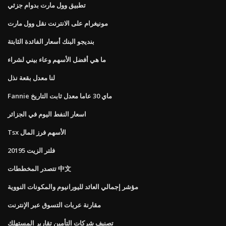
تطبيق وول مارت بدوام جزئي
مونيغرام على الانترنت نقل وول مارت
بنديجو البنك أسعار الفائدة الثابتة
ما هي أفضل الأسهم وعاء بيني لشراء
لنا معدل بقعة نذل
Fannie ماي 30 عاما معدل ثابت التاريخ
اسعار النفط اليوم في الجزائر
Tsx الأسهم فرز المال
20195 فلتر الزيت
تتصدر المخططات 中文
مؤشر إجمالي العائد لليورانيوم والمكونات النووية
مقارنة عربات التسوق عبر الإنترنت
تصنيف شركات التأمين تقارير المستهلك