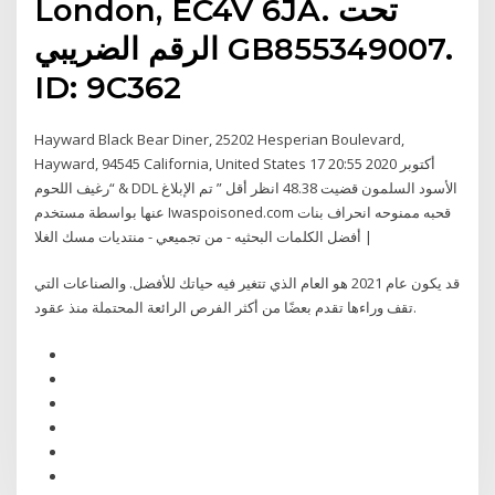
London, EC4V 6JA. تحت
الرقم الضريبي GB855349007.
ID: 9C362
Hayward Black Bear Diner, 25202 Hesperian Boulevard,
Hayward, 94545 California, United States 17 أكتوبر 2020 20:55
“رغيف اللحوم & DDL الأسود السلمون قضيت 48.38 انظر أقل ” تم الإبلاغ
عنها بواسطة مستخدم Iwaspoisoned.com قحبه ممنوحه انحراف بنات
أفضل الكلمات البحثيه - من تجميعي - منتديات مسك الغلا |
قد يكون عام 2021 هو العام الذي تتغير فيه حياتك للأفضل. والصناعات التي
تقف وراءها تقدم بعضًا من أكثر الفرص الرائعة المحتملة منذ عقود.