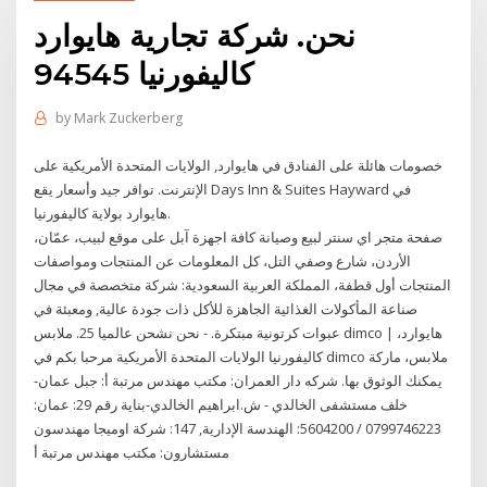
نحن. شركة تجارية هايوارد
كاليفورنيا 94545
by
Mark Zuckerberg
خصومات هائلة على الفنادق في هايوارد, الولايات المتحدة الأمريكية على
الإنترنت. توافر جيد وأسعار يقع Days Inn & Suites Hayward في
هايوارد بولاية كاليفورنيا.
صفحة متجر اي سنتر لبيع وصيانة كافة اجهزة آبل على موقع لبيب، عمّان،
الأردن، شارع وصفي التل، كل المعلومات عن المنتجات ومواصفات
المنتجات أول قطفة، المملكة العربية السعودية: شركة متخصصة في مجال
صناعة المأكولات الغذائية الجاهزة للأكل ذات جودة عالية, ومعبئة في
عبوات كرتونية مبتكرة. - نحن نشحن عالميا 25. ملابس dimco | هايوارد،
كاليفورنيا الولايات المتحدة الأمريكية مرحبا بكم في dimco ملابس، ماركة
يمكنك الوثوق بها. شركه دار العمران: مكتب مهندس مرتبة أ: جبل عمان-
خلف مستشفى الخالدي - ش.ابراهيم الخالدي-بناية رقم 29: عمان:
0799746223 / 5604200: الهندسة الإدارية, 147: شركة اوميجا مهندسون
مستشارون: مكتب مهندس مرتبة أ