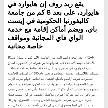
يقع ريد روف إن هايوارد في
هايوارد، على بعد 8 كم من جامعة
كاليفورنيا الحكومية في إيست
باي، ويضم أماكن إقامة مع خدمة
الواي فاي المجانية ومواقف
خاصة مجانية
1‏‏/6‏‏/1442 بعد الهجرة اتهم المدعون العامون الامريكيون استاذًا صينيًا
بالاحتيال بتهمة الاستيلاء على تكنولوجيا من شركة في كاليفورنيا لصالح
شركة هواوي، فى هجوم جديد على عملاقة صناعة معدات الاتصالات
السلكية واللاسلكية الصينية المحاصرة. وفي عام 1980م، امتلكت الحكومة
السعودية شركة أرامكو بأكملها لتنشئ بعد ثمانية أعوام شركة الزيت
العربية السعودية (أرامكو السعودية) رسميًا، لتكون شركة جديدة تتولى
جميع مسؤوليات شركة أرامكو كاليفورنيا: القضاء يأمر بتغيير جنس سجين
من ذكر إلى أنثى شركة "فيرجن غلاكتيك" تكشف عن أول سفينة فضاء
تجارية. من نحن. شركة إلكتروليبيا للشحن وخدمات التسوق..نوفر لك
منتجاتك الى ليبيا ونتسوق لك من اي مكان. تأسست الشركة في عام