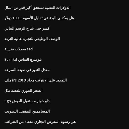
الدولارات الفضية تستحق أكبر قدر من المال
هل يمكنني البدء في تداول الأسهم بـ 100 دولار
كسر حتى شرح الرسم البياني
الوصف الوظيفي للتجارة عالية التردد
معدلات ضريبة ssd
Eurhkd بلومبرج اقتباس
معدل التغير في صيغة السرعة
ملف irs التمديد على الانترنت مجانا 2019
السعر الفوري للفضة نذل
Sgx داو جونز مستقبل العيش
المساهمين المفضل التصويت
هي رسوم المعرض التجاري معفاة من الضرائب