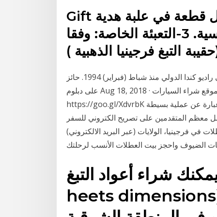
Gift صندوق التعبئة: مع كيس بولي لكل قطعة في علبة هدية
في كرتون التصدير القياسية. 3-التعبئة الخاصة: وفقا
فادي الهاروني فادي الهاروني صحافي في القسم العربي في راديو كندا الدولي منذ شباط (فبراير) 1994. حائز
على دبلوم Aug 18, 2018 · موقع شراء السيارات : https://goo.gl/gg17wF قناتي الجديدة :
https://goo.gl/XdvrbK مرحبا بك في قناتي على اليوتيوب - كل أسبوع فيديو هو عبارة عن عملية بسيطة
معظم المتقدمين على تصريح الكتروني للسفر (eTA)
(عبر البريد الالكتروني) في غضون دقائق. ابحث عن عروض على أفضل بيوت العطلات في فرجينيا، الولايات
مكنك شراء أعواد التبغ heets (بما في ذلك
heets dimensi) عبر متجرنا على الإنترنت
أو في المنطقة الشرقية