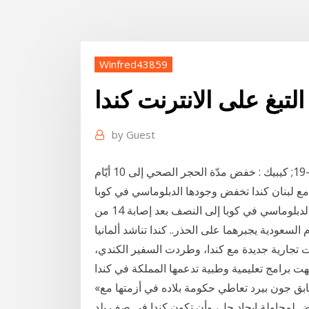
Winfred43859
لتبغ على الانترنت كندا
by
Guest
كندا توقّع على اتّفاق مبدئي لشراء لقاحات مضادّة لكوفيد-19; كيبيك : خفض مدّة الحجر الصحي إلى 10 أيّام
يارة تضامن مع لبنان كندا تخفض وجودها الدبلوماسي في كوبا
إلى النصف. قررت الحكومة الكندية تخفيض وجودها الدبلوماسي في كوبا إلى النصف بعد إصابة 14 من
عودية يجبرهما على الحذر.. كندا تناشد ألمانيا
تجارية جديدة مع كندا، وطردت السفير الكندي،
«الجزيرة» - عبدالله الهاجري: انتقد وزير خارجية كندا السابق جون بيرد تعاطي حكومة بلاده في أزمتها مع
ياض لمحاولة إيجاد حل، وأن تكون كندا في صف بلد