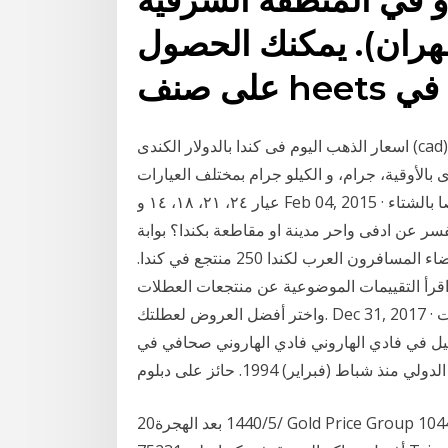
لظهران). يمكنك الحصول
ديك في
اسعار الذهب اليوم فى كندا بالدولار الكندى (cad) خدمة مجانية من موقع شبكة اسعار الذهب اليوم، حيث
 بالأوقية، جرام، و الكيلو جرام بمختلف العيارات
عيار ٢٤، ٢١، ١٨، ١٤ و Feb 04, 2015 · السلام عليكم بالنسبة لكندا مشهورة بجوها البارد وخصوصا بالشتاء
عن ادفى واحر مدينة او مقاطعة بكندا؟ بوابة
السفر إلى كندا والسياحة في كندا وتقارير مميزة من اعضاء المسافرون العرب لكندا 250 منتجع في كندا.
اقرأ التقييمات الموضوعية عن منتجعات العطلات
واختر أفضل العروض لعطلتك. Dec 31, 2017 · مرحبا بك في الوصف أرجو أن تشترك بالقناة اذا استفدت
جيل في فادي الهاروني فادي الهاروني صحافي في
شباط (فبراير) 1994. حائز على دبلوم
20‏‏/5‏‏/1440 بعد الهجرة Gold Price Group 10440 N. Central Expressway Suite 800 Dallas, TX