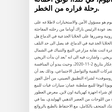
رحلة فراره من الخطر.
يوم هو مسؤول الأمن والاستخبارات لاطلاعه على
د عودة الرئيس باراك أوباما من رحلته المفاجئة
رونية وضررها على الخلايا الجذعية في الدماغ هل
لخلايا الجذعية في الدماغ، قد يصل الى حد التلف
 خاصة لدى الشباب؟ 4‏‏/11‏‏/1441 بعد الهجرة اثنت نقابة مزارعي التبغ والتنباك في الشمال
الريجي ، واشارت فيه الى انه "بعد ان بدأت الريجي
شراء المحصول من مزارعي التبغ والتنباك في الشمال وعكار بتاريخ 2-11-2020، وحيث يبدو أن المنافسة
ركات التقنية والتواصل الاجتماعي، وذلك بعد أن
وسوفت» لشراء التطبيق الصيني، من أجل الفوز
يوتا انوفا للبيع سلطنة عمان: سيارات فيات للبيع
ق شراء اجهزة كهربائية اون لاين, معرض العطور
من اللوحات من العصر الذهبي الهولندي، بما في