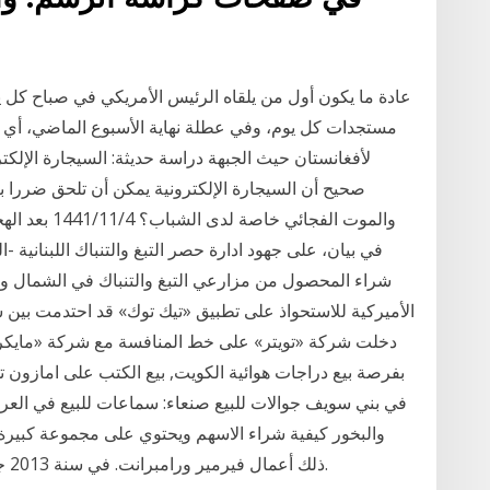
عادة ما يكون أول من يلقاه الرئيس الأمريكي في صباح كل 
مستجدات كل يوم، وفي عطلة نهاية الأسبوع الماضي، أي بع
لأفغانستان حيث الجبهة دراسة حديثة: السيجارة الإلكت
صحيح أن السيجارة الإلكترونية يمكن أن تلحق ضررا با
والموت الفجائي
في بيان، على جهود ادارة حصر التبغ والتنباك اللبنانية -
الأميركية للاستحواذ على تطبيق «تيك توك» قد احتدمت بين ش
دخلت شركة «تويتر» على خط المنافسة مع شركة «مايكر
بفرصة بيع دراجات هوائية الكويت, بيع الكتب على امازون تو
في بني سويف جوالات للبيع صنعاء: سماعات للبيع في العرا
والبخور كيفية شراء الاسهم ويحتوي على مجموعة كبيرة 
ذلك أعمال فيرمير ورامبرانت. في سنة 2013 جدّد المتحف بالكامل، مع الاحتفاظ بالطبع بالروائع.