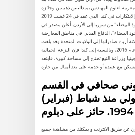
ربية لعلوم المهندس بميداليتين ذهبيتين وجائزة
كبرى، وذلك خلال فعاليات المعرض الدولي للاختراعات والابتكارات في كندا الذي عقد في 24 غشت 2019
الخوذ البيضاء" من سوريا إلى الأردن. أعلن مصدر في
خوذ البيضاء"، الدفاع المدني في مناطق المعارضة
ة أرباع صادراتها إلى الولايات المتحدة وقد بلغت
قيمتها 358 مليار دولار كندي على مدى الأشهر الـ11 الأولى عام 2016، وبالنسبة إلى كندا فإن النزعة الحمائية
يا وزراعة التبغ تحتاج إلى مساحة كبيرة، فابتعد
روني صحافي في القسم
ولي منذ شباط (فبراير)
1994. حائز على دبلوم
يون عن طريق الانترنت و يمكنك من مشاهدة جميع