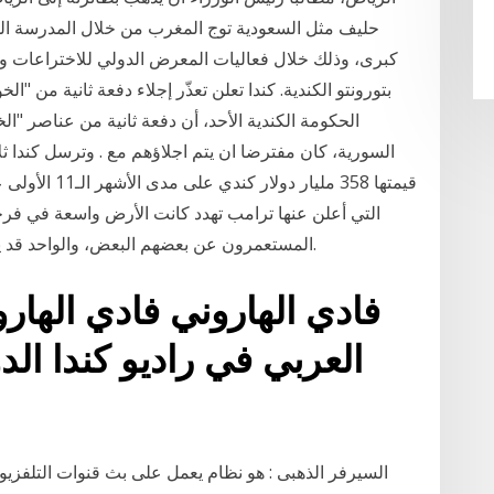
حليف مثل السعودية توج المغرب من خلال المدرسة المغ
بتورونتو الكندية. كندا تعلن تعذّر إجلاء دفعة ثانية من "
الحكومة الكندية الأحد، أن دفعة ثانية من عناصر "ال
السورية، كان مفترضا ان يتم اجلاؤهم مع . وترسل كندا ثلاث
التي أعلن عنها ترامب تهدد كانت الأرض واسعة في فرجين
المستعمرون عن بعضهم البعض، والواحد قد يسكن مع عبيده أو خدمه على بعد أميال من جاره.
فادي الهاروني فادي الها
العربي في راديو كندا الد
السيرفر الذهبى : هو نظام يعمل على بث قنوات التلفز