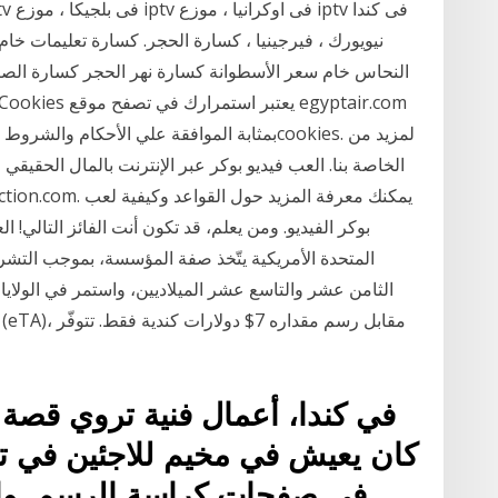
نيويورك ، فيرجينيا ، كسارة الحجر. كسارة تعليمات خا
النحاس خام سعر الأسطوانة كسارة نهر الحجر كسارة الصي
بمثابة الموافقة علي الأحكام والشروط وسياسة 
بوكر الفيديو. ومن يعلم، قد تكون أنت الفائز التالي! ا
المتحدة الأمريكية يتّخذ صفة المؤسسة، بموجب التشري
الثامن عشر والتاسع عشر الميلاديين، واستمر في الولايا
في كندا، أعمال فنية تروي قصة 
في صفحات كراسة الرسم. والي