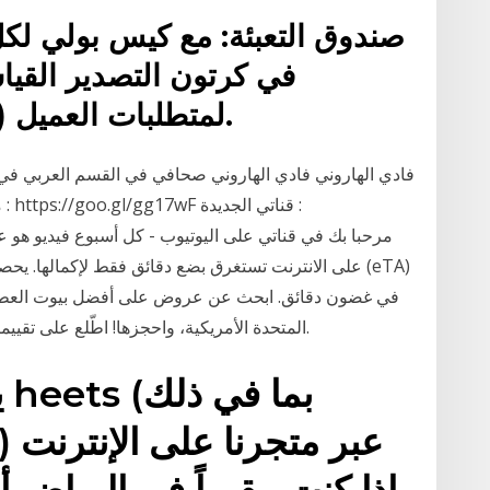
لمتطلبات العميل (حقيبة التبغ فرجينيا الذهبية ).
على الانترنت تستغرق بضع دقائق فقط لإكمالها. يحصل 
المتحدة الأمريكية، واحجزها! اطّلع على تقييمات الضيوف واحجز بيت العطلات الأنسب لرحلتك.
ي
ons
إذا كنت مقيماً في الرياض 