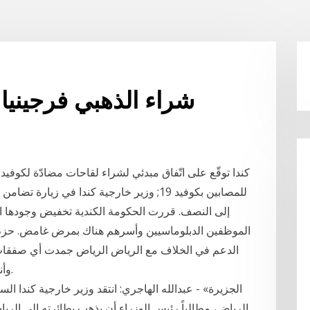
شراء الذهبي فرجينيا ا
للمصابين بكوفيد 19; وزير خارجية كندا في ز
الموظفين الدبلوماسيين وأسرهم هناك بمرض غامض. حزم الس
الدعم في الخلاف مع الرياض الرياض جمدت أي صفقات 
وأنهت برامج تعليمية وطبية تدعمها المملكة في كندا.
الرياض، مطالباً رئيس الوزراء أن يذهب بطائرته إلى الر