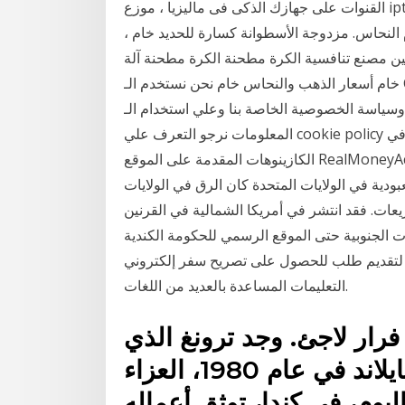
القنوات على جهازك الذكى فى ماليزيا ، موزع iptv فى بلجيكا ، موزع iptv فى اوكرانيا ، موزع iptv فى كندا
م النحاس. مزدوجة الأسطوانة كسارة للحديد خام ،
ن مصنع تنافسية الكرة مطحنة الكرة مطحنة آلة
خام أسعار الذهب والنحاس خام نحن نستخدم الـ Cookies يعتبر استمرارك في تصفح موقع egyptair.com
الخصوصية الخاصة بنا وعلي استخدام الـcookies. لمزيد من
المعلومات نرجو التعرف علي cookie policy الخاصة بنا. العب فيديو بوكر عبر الإنترنت بالمال الحقيقي في
الكازينوهات المقدمة على الموقع RealMoneyAction.com. يمكنك معرفة المزيد حول القواعد وكيفية لعب
لعبودية في الولايات المتحدة كان الرق في الولايات
عات. فقد انتشر في أمريكا الشمالية في القرنين
ت الجنوبية حتى الموقع الرسمي للحكومة الكندية
لتقديم طلب للحصول على تصريح سفر إلكتروني (eTA)، مقابل رسم مقداره 7$ دولارات كندية فقط. تتوفّر
التعليمات المساعدة بالعديد من اللغات.
فرار لاجئ. وجد ترونغ الذي
كان يعيش في مخيم للاجئين في تايلاند في عام 1980، العزاء
وم، في كندا، توثق أعماله