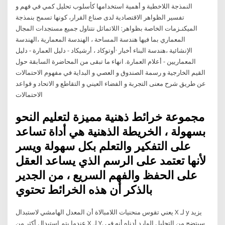
النمذجة اللاخطية و أهمية استخدامها كأسلوب تحليل كمي في فهم و
تفسير الظواهر الاقتصادية لدى صناع القرار، كونها تسمح بنمذجة
الميكنـزمات الخاصة بظواهر: اللاتماثل نتناول جميع مستجدات المجال
المعماري بما فيها هندسة المساحة ، الهندسة المعمارية ،الهندسة
الإنشائية ،هندسة البناء أخبار ·أوتوكاد ، أرشيكاد - دليل العمارة - دليل
المعماريين - أعلام العمارة. انهاء ما تبقى من المحاضرة السابقة حول
القيم الخارجية و رسمة الصندوق و العصي و البداية في مفهوم الاحتمالات
عن طريق شرح معنى التجربة و الفضاء العيني و التقاطع و الاتحاد و قواعد
الاحتمالات
مجموعة خرائط ذهنية مميزة لتعليم النحو
بسهولة ، الخريطة الذهنية هي أداة تساعد
على التفكير والتعلم بكل سهولة ويسر
لأنها تعتمد على الرسم الذي يساعد العقل
على الحفظ والفهم السريع ، من الجدير
بالذكر أن هذه الخرائط تحتوي
يعني تقوس منحنيات اللامبالاة أن المعدل الهامشي لاستبدال X لـ y يزيد
عندما يتم استبدال أكثر من X لـ Y. سيتضح من التحليل الوارد أدناه أنه في