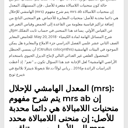
حالة كون منحنيات اللامبالاة مقعرة للأصل ، فإن المستهلك المعدل
الهامشي للإحلال (mrs): يتم شرح مفهوم mrs ab إن منحنيات اللامبالاة
هي دائما محدبة للأصل: منحنيات المعايرة للأحماض. هو المنحنى الناتج من
إضافة تراكيز قياسية معلومة من القاعدة إلى الحمض وقياس التغير في
الpH عن القياس الأولي. يساعد هذا المنحنى في حساب ثابت التفكك
للحامض المعاير. May 20, 2018 · شرح المسائل الهامة لمادة الكيمياء
الصف الثاني عشر علمي الفصل الدراسي جزء الاملاح والمعايرة هل يمكن
أن يمسي الحنظل (Citrullus colocynthis) الموجود في البيئات الهامشية
المحصول العلفي غير الغذائي التالي لإنتاج الديزل الحيوي باستخدام
الأراضي الهامشية؟ لعل الإجابة عند هذا السؤال تكون بـ "نعم". إذ أعطت
الدراسات الرائدة م2016 .. رياني لولأا ددعلا ةيعونلا ةيبترلا تلاامج في
ةيبرع ثوبح
المعدل الهامشي للإحلال (mrs):
يتم شرح مفهوم mrs ab إن
منحنيات اللامبالاة هي دائما محدبة
للأصل: إن منحنى اللامبالاة محدد