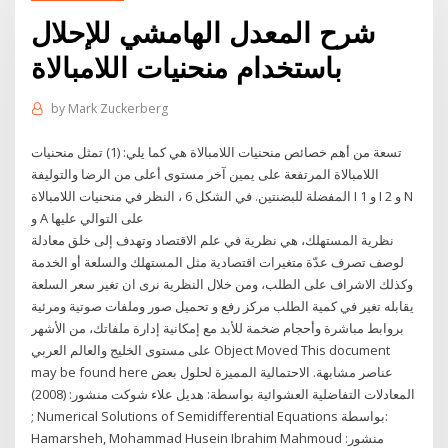
شرح المعدل الهامشي للإحلال
باستخدام منحنيات اللامبالاة
by
Mark Zuckerberg
تسعة من أهم خصائص منحنيات اللامبالاة هي كما يلي: (1) تمثل منحنيات
اللامبالاة المرتفعة على يمين آخر مستوى أعلى من الرضا والتوليفة
المفضلة للبضنتين. في الشكل 6 ، النظر في منحنيات اللامبالاة I 1 و I 2 و N
و A على التوالي عليها
نظرية المستهلك، هي نظرية في علم الاقتصاد وتهدف إلى خلق معادلة
لوصف تصرف عدّة متغيرات اقتصادية مثل المستهلك والسلعة أو الخدمة
وكذلك الاشراف على الطلب، ومن خلال النظرية نرى ان تغير سعر السلعة
يقابله تغير في كمية الطلب مركز رفع و تحميل صور وملفات صوتية ومرئية
بروابط مباشرة وأحجام ضخمة للأبد مع إمكانية إدارة ملفاتك، من الأشهر
على مستوى الخليج والعالم العربي Object Moved This document
may be found here عناصر مشابهة. الاحتمالية المميزة لحلول بعض
المعادلات التفاضلية العشوائية بواسطة: هديل علاء شوكت منشور: (2008)
; Numerical Solutions of Semidifferential Equations بواسطة:
Hamarsheh, Mohammad Husein Ibrahim Mahmoud منشور: