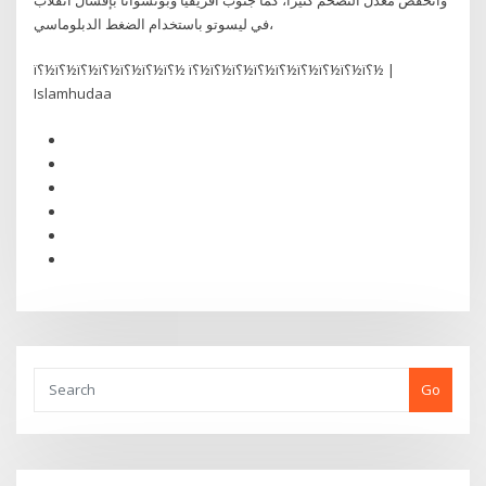
في ليسوتو باستخدام الضغط الدبلوماسي،
ï؟½ï؟½ï؟½ï؟½ï؟½ï؟½ï؟½ ï؟½ï؟½ï؟½ï؟½ï؟½ï؟½ï؟½ï؟½ï؟½ |
Islamhudaa
Go