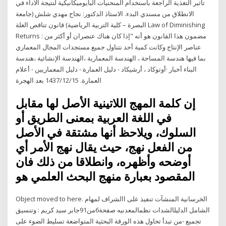
تأثير التغذية الراجعة بأستخدام المنحنيات البايوميكانيكية لنتيجة الاداء في
الانطلاق من مسندي البدء. الاستاذ الدكتور: نجاح مهدي شلش (جامعة
البصرة – كلية التربية الرياضية) قانون تناقص الغلة Law of Diminishing
Returns : مضمون هذا القانون هو أنه "إذا كان هناك عنصران أو أكثر من
عناصر الإنتاج وكانت كمية أحد نتناول جميع مستجدات المجال المعماري
بما فيها هندسة المساحة ، الهندسة المعمارية ،الهندسة الإنشائية ،هندسة
البناء أخبار ·أوتوكاد ، أرشيكاد - دليل العمارة - دليل المعماريين - أعلام
العمارة. 15‏‏/12‏‏/1437 بعد الهجرة
إن كلمة المهج اللاتينية الأصل لها مقابل
في اللغة العربية بمعنى الطريق أو
السلوك، ويلاحظ أنها مشتقة في الأصل
من الفعل نهج، حيث يقال نهج الأمر أي
أوضحه وأظهره، وانطلاقا من ذلك فان
المقصود بعبارة منهج البحث العلمي هو
Object moved to here. ‫الخرسانية‬ ‫المنشآت‬ ‫تنفيذ‬ ‫على‬ ‫االشراف‬ ‫لمهام‬
‫الشامل‬ ‫الدليل‬‫الشدات‬ ‫نظم‬‫المعدنيه‬ ‫صفحة‬6‫من‬91‫جابر‬ ‫سيد‬ ‫كريم‬ : ‫وتنسيق‬
‫تجميع‬ -‫من‬ ‫تبدأ تحاول هذه الورقة البحثية المتواضعة تسليط الضوء على