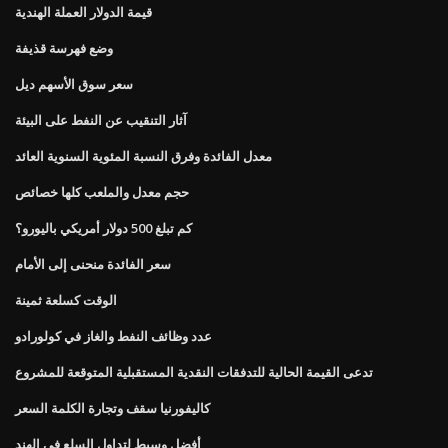
قيمة الدولار العملة الهندية
وضع فهرسة قذيفة
سعر سوق الأسهم ديل
آثار التنقيب عن النفط على البيئة
معدل الفائدة وفرق النسبة المئوية السنوية العائد
حجم معدل والملعب كلها خصائص
كم تبلغ 500 دولار أمريكي باليورو؟
سعر الفائدة منحنى إلى الأمام
الوقت كسلعة ثمينة
عدد وظائف النفط والغاز في كولورادو
تدعى القيمة الحالية للتدفقات النقدية المستقبلية المتوقعة للمشروع
كاليفورنيا سقف وتجارة الكلمة السعر
أفضل وسيط لتداول السلع في الهند