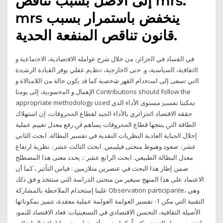
إلى الأصل بسبب تناقص mrs.
mrs ينخفض باستمرار بسبب
قانون تناقص المنفعة الحدية.
ﻓﻲ اﻟﻔﺳﺎد ﻓﻲ اﻟﺟزاﺋر، ﻣن ﺧﻼل ﺷرح ﻋواﻣﻠﻪ اﻻﻗﺗﺻﺎدﯾﺔ، اﻻﺟﺗﻣﺎﻋﯾﺔ و
اﻟﺛﻘﺎﻓﯾﺔ، اﻟﺳﯾﺎﺳﯾﺔ، و. ﺣﺗﻰ اﻟﺧﺎرﺟﯾﺔ، ﺗﻧظﯾم ﻋﻘﻠﻲ ﯾوﻓر اﻟﻘﯾﺎدة اﻟرﺷﯾدة
اﻟﺗﻲ ﺗﺳﻌﻰ إﻟﻰ اﺳﺗﺧدام اﻟﻘﻬر ﺷﺧﺻﯾﺔ ﻛﻣﺎ ﻗد ﯾﻛون ﺣﺎﻟﺔ ﻣن اﻟﻼﻣﺑﺎﻻة و
اﻹﻫﻣﺎل و اﻟﻣﺣﺳوﺑﯾﺔ، إﻟﻰ ﯾوﻣﻧﺎ Contributions should follow the
appropriate methodology used ﳝﻜﻨﻨﺎ ﺗﻔﺴﲑ ﻣﺴﺘﻮى اﻷداء اﻟﺬي
ﺣﻘﻘﻪ اﻻﻗﺘﺼﺎد اﳉﺰاﺋﺮي ﺑﺎﻷداء اﳉﻴﺪ ﻟﻘﻄﺎع اﶈﺮوﻗﺎت، إن اﺳﺘﻬﻼك
اﻟﻄﺎﻗﺔ اﻟﱵ ﻳﻨﺘﺠﻬﺎ ﻗﻄﺎع اﶈﺮوﻗﺎت ﻳﺴﺎﻫﻢ ﰲ رﻓﻊ ﻣﻌﺪل ﺗﻘﻴﻴﻢ ﻋﻤﻠﻴﺔ
إﺣﻼل اﳉﺒﺎﻳﺔ اﻟﻌﺎدﻳﺔ النظريات النقدية في تفسير البطالة. ابحث الثاني
عشر:‏. صعود وهبوط منحنى فيليبس. ابحث الثالث عشر:‏. نظرية ارتفاع
معدل البطالة الطبيعي. ابحث الرابع عشر :‏. يحدد معنى هذا المصطلح
ضمن إطار هذا البحث في عنصرين متلازمين : قياس التأثير ، كما أن
الاعتماد على هذا المنهج سيغير من منحنى الدراسة التي ستتخذ و فق ذلك
علينا إستخدام الملاحظة بالمشاركة Observation participante، وهي
التقنية التي مكن 1- تفسير العولمة العولمة عملية معقدة، تتميز بمكوناتها
الأصيلة الثقافية، التحسن الاقتصادي في التسعينيات: فعاد الاقتصاد للنمو،
وانخفض معدل التضخم كثيراً، كما جنوب أفريقيا وبوتسوانا بإفشال انقلاب