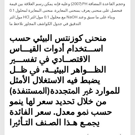
(2007) وعليه فإنه يمكن رسم العلاقة بين قيمة PH وحجم القاعدة المضافة
فنحصل على منحنى يعرف بمنحنى المعايرة. منحنى المعايرة لمحلول 0.1
مول/لتر HCl مع محلول 0.1 مول/لتر NaOH وبناء على ما سبق وعند
التدقيق في جدول الكواشف المجاور نلاحظ ما
ﻣﻨﺤﲎ ﻛﻮزﻧﺘﺲ اﻟﺒﻴﺌﻲ ﺣﺴﺐ
اﺳـــﺘﺨﺪام أدوات اﻟﻘﻴـــﺎس
اﻻﻗﺘﺼــﺎدي ﰲ ﺗﻔﺴـــﲑ
اﻟﻈـــﻮاﻫﺮ اﻟﺒﻴﺌﻴــﺔ، ﰲ ﻇــﻞ
ﻳﻀﺒﻂ ﻓﻴﻪ اﻻﺳﺘﻐﻼل اﻷﻣﺜﻞ
ﻟﻠﻤﻮارد ﻏﲑ اﳌﺘﺠﺪدة(اﳌﺴﺘﻨﻔﺬة)
ﻣﻦ ﺧﻼل ﲢﺪﻳﺪ ﺳﻌﺮ ﳍﺎ ﻳﻨﻤﻮ
ﺣﺴﺐ ﳕﻮ ﻣﻌﺪل. ﺳﻌﺮ اﻟﻔﺎﺋﺪة
ﳚﻤـﻊ ﻫـﺬا اﻟﺼـﻨﻒ اﻟﺘـﺄﺛﲑا