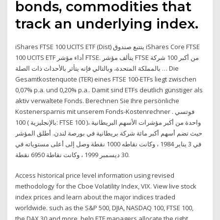
bonds, commodities that
track an underlying index.
iShares FTSE 100 UCITS ETF (Dist) يتتبع صندوق iShares Core FTSE
100 UCITS ETF أداء مؤشر FTSE. يتألف مؤشر FTSE من أكبر 100 شركة
بالمملكة المتحدة، وبالتالي فإنه يتأثر بالأحداث ذات الصلة … Die
Gesamtkostenquote (TER) eines FTSE 100-ETFs liegt zwischen
0,07% p.a. und 0,20% p.a.. Damit sind ETFs deutlich günstiger als
aktiv verwaltete Fonds. Berechnen Sie Ihre persönliche
Kostenersparnis mit unserem Fonds-Kostenrechner . فوتسي
100 ( بالإنجليزية: FTSE 100 )‏ واحدة من أكبر مؤشرات الأسهم البريطانية ،
حيث تضم أسهم أكبر مائة شركة بريطانية في بورصة لندن. أطلق المؤشر
في 3 يناير 1984 ، وكانت نقاطه 1000 نقطة وصل إلى أعلى مستوياته في
30 ديسمبر 1999 ، وكانت نقاطة 6950 نقطة.
Access historical price level information using revised
methodology for the Cboe Volatility Index, VIX. View live stock
index prices and learn about the major indices traded
worldwide. such as the S&P 500, DJIA, NASDAQ 100, FTSE 100,
the DAX 30 and more. help ETF managers allocate the right