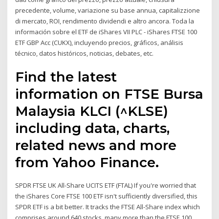
precedente, volume, variazione su base annua, capitalizzione
di mercato, ROI, rendimento dividendi e altro ancora. Toda la
información sobre el ETF de iShares VII PLC - iShares FTSE 100
ETF GBP Acc (CUKX), incluyendo precios, gráficos, análisis
técnico, datos históricos, noticias, debates, etc.
Find the latest
information on FTSE Bursa
Malaysia KLCI (^KLSE)
including data, charts,
related news and more
from Yahoo Finance.
SPDR FTSE UK All-Share UCITS ETF (FTAL) If you're worried that
the iShares Core FTSE 100 ETF isn't sufficiently diversified, this
SPDR ETF is a bit better. It tracks the FTSE All-Share index which
comprises around 640 stocks, many more than the FTSE 100.