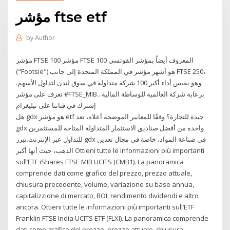
مؤشر ftse etf
by
Author
مؤشر FTSE 100 مؤشر FTSE 100 المعروف أيضاً بمؤشر الفوتسي
("Footsie") هو أشهر مؤشر في المملكة المتحدة إلى جانب FTSE 250،
وهو يقيس أداء أكبر 100 شركة متداولة في سوق لندن لتداول الأسهم.
تعرف على مؤشر #FTSE_MIB.. برعاية شركة العالمية للوساطة المالية
إشترك في قناتنا على تيليغرام
هل gdx هو مؤشر etf جيدة للتجارة؟ وفقًا للمعايير الموضحة أعلاه، تعد
gdx واحدة من أفضل صناديق الاستثمار المتداولة المتاحة للمستثمرين
للتداول عبر الإنترنت.تبرز gdx في صناعة المواد، خاصة في مجال تعدين
الذهب، حيث أنها أكبر Ottieni tutte le informazioni più importanti
sull’ETF iShares FTSE MIB UCITS (CMB1). La panoramica
comprende dati come grafico del prezzo, prezzo attuale,
chiusura precedente, volume, variazione su base annua,
capitalizzione di mercato, ROI, rendimento dividendi e altro
ancora. Ottieni tutte le informazioni più importanti sull’ETF
Franklin FTSE India UCITS ETF (FLXI). La panoramica comprende
dati come grafico del prezzo, prezzo attuale, chiusura